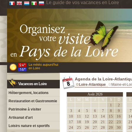
Le guide de vos vacances en Loire
La météo aujourd'hui
en Loire
Agenda de la Loire-Atlantiq
Vacances en Loire
Loire-Atlantique
Maine-et-Loi
Hébergement, locations
Août 2026
L
M
M
J
V
S
D
L
Restauration et Gastronomie
1
2
Patrimoine à visiter
3
4
5
6
7
8
9
7
10
11
12
13
14
15
16
1
Artisanat d'art
17
18
19
20
21
22
23
2
Loisirs nature et sportifs
24
25
26
27
28
29
30
2