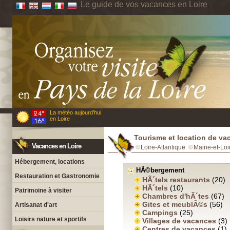
Le guide de vos vacances en Loire
La météo aujourd'hui
en Loire
Tourisme et location de va
Vacances en Loire
Loire-Atlantique
Maine-et-Loi
Hébergement, locations
HÃ©bergement
Restauration et Gastronomie
HÃ´tels restaurants
(20)
HÃ´tels
(10)
Patrimoine à visiter
Chambres d'hÃ´tes
(67)
Gites et meublÃ©s
(56)
Artisanat d'art
Campings
(25)
Loisirs nature et sportifs
Villages de vacances
(3)
Centres de vacances
(1)