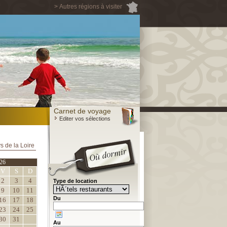
> Autres régions à visiter
Carnet de voyage
Editer vos sélections
s de la Loire
26
V
S
D
2
3
4
Type de location
9
10
11
Du
16
17
18
23
24
25
30
31
Au