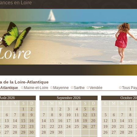
ances en Loire
 de la Loire-Atlantique
-Atlantique
Maine-et-Loire
Mayenne
Sarthe
Vendée
Tous Pay
Août 2026
Septembre 2026
Octobre 20
M
J
V
S
D
L
M
M
J
V
S
D
L
M
M
J
1
2
1
2
3
4
5
6
1
6
7
8
9
7
8
9
10
11
12
13
5
6
7
8
2
13
14
15
16
14
15
16
17
18
19
20
12
13
14
15
9
20
21
22
23
21
22
23
24
25
26
27
19
20
21
22
6
27
28
29
30
28
29
30
26
27
28
29