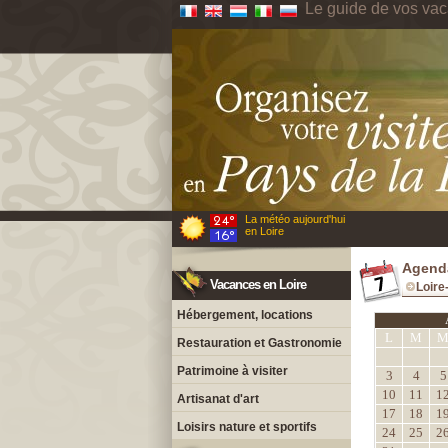
Le guide de vos vac
La météo aujourd'hui
en Loire
Agenda
Vacances en Loire
Loire
Hébergement, locations
L
M
Restauration et Gastronomie
Patrimoine à visiter
3
4
5
10
11
1
Artisanat d'art
17
18
1
Loisirs nature et sportifs
24
25
2