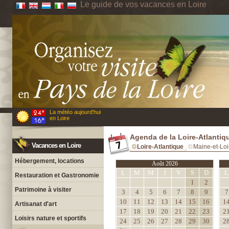
Le guide de vos vacances en Loire
La météo aujourd'hui
en Loire
Agenda de la Loire-Atlantiq
Vacances en Loire
Loire-Atlantique
Maine-et-Loi
Hébergement, locations
Août 2026
L
M
M
J
V
S
D
L
Restauration et Gastronomie
1
2
Patrimoine à visiter
3
4
5
6
7
8
9
7
10
11
12
13
14
15
16
1
Artisanat d'art
17
18
19
20
21
22
23
2
Loisirs nature et sportifs
24
25
26
27
28
29
30
2