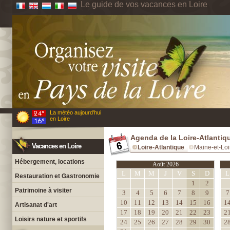
Le guide de vos vacances en Loire
La météo aujourd'hui
en Loire
Agenda de la Loire-Atlantiq
Vacances en Loire
Loire-Atlantique
Maine-et-Loi
Hébergement, locations
Août 2026
L
M
M
J
V
S
D
L
Restauration et Gastronomie
1
2
Patrimoine à visiter
3
4
5
6
7
8
9
7
10
11
12
13
14
15
16
1
Artisanat d'art
17
18
19
20
21
22
23
2
Loisirs nature et sportifs
24
25
26
27
28
29
30
2