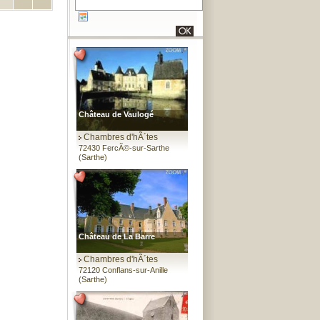
Château de Vaulogé
Chambres d'hÃ´tes
72430 FercÃ©-sur-Sarthe
(Sarthe)
Château de La Barre
Chambres d'hÃ´tes
72120 Conflans-sur-Anille
(Sarthe)