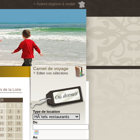
> Autres régions à visiter
Carnet de voyage
Editer vos sélections
s de la Loire
26
V
S
D
2
3
4
Type de location
9
10
11
Du
16
17
18
23
24
25
30
31
Au