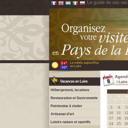
Le guide de vos vac
La météo aujourd'hui
en Loire
Agenda
Vacances en Loire
Loire
Hébergement, locations
L
M
Restauration et Gastronomie
Patrimoine à visiter
3
4
5
10
11
1
Artisanat d'art
17
18
1
Loisirs nature et sportifs
24
25
2