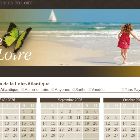
ances en Loire
 de la Loire-Atlantique
-Atlantique
Maine-et-Loire
Mayenne
Sarthe
Vendée
Tous Pay
Août 2026
Septembre 2026
Octobre 20
M
J
V
S
D
L
M
M
J
V
S
D
L
M
M
J
1
2
1
2
3
4
5
6
1
6
7
8
9
7
8
9
10
11
12
13
5
6
7
8
2
13
14
15
16
14
15
16
17
18
19
20
12
13
14
15
9
20
21
22
23
21
22
23
24
25
26
27
19
20
21
22
6
27
28
29
30
28
29
30
26
27
28
29