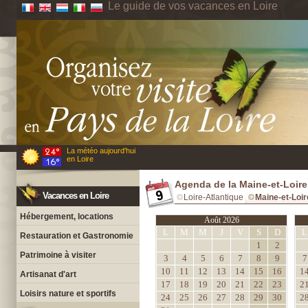
Le guide de vos vacances en Loire
La météo aujourd'hui
en Loire
Agenda de la Maine-et-Loire
Vacances en Loire
Loire-Atlantique
Maine-et-Loir
Hébergement, locations
Août 2026
L
M
M
J
V
S
D
L
Restauration et Gastronomie
1
2
Patrimoine à visiter
3
4
5
6
7
8
9
7
10
11
12
13
14
15
16
1
Artisanat d'art
17
18
19
20
21
22
23
2
Loisirs nature et sportifs
24
25
26
27
28
29
30
2