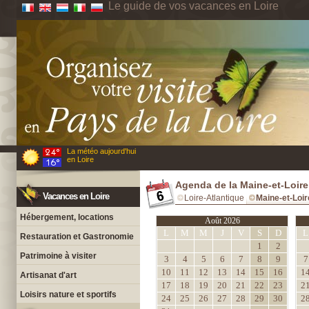
Le guide de vos vacances en Loire
La météo aujourd'hui
en Loire
Agenda de la Maine-et-Loire
Vacances en Loire
Loire-Atlantique
Maine-et-Loir
Hébergement, locations
Août 2026
L
M
M
J
V
S
D
L
Restauration et Gastronomie
1
2
Patrimoine à visiter
3
4
5
6
7
8
9
7
10
11
12
13
14
15
16
1
Artisanat d'art
17
18
19
20
21
22
23
2
Loisirs nature et sportifs
24
25
26
27
28
29
30
2