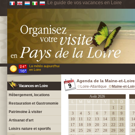
Le guide de vos vacances en Loire
La météo aujourd'hui
en Loire
Agenda de la Maine-et-Loire
Vacances en Loire
Loire-Atlantique
Maine-et-Loir
Hébergement, locations
Août 2026
L
M
M
J
V
S
D
L
Restauration et Gastronomie
1
2
Patrimoine à visiter
3
4
5
6
7
8
9
7
10
11
12
13
14
15
16
1
Artisanat d'art
17
18
19
20
21
22
23
2
Loisirs nature et sportifs
24
25
26
27
28
29
30
2