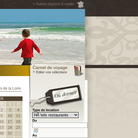
> Autres régions à visiter
Carnet de voyage
Editer vos sélections
s de la Loire
26
V
S
D
2
3
4
Type de location
9
10
11
Du
16
17
18
23
24
25
30
31
Au