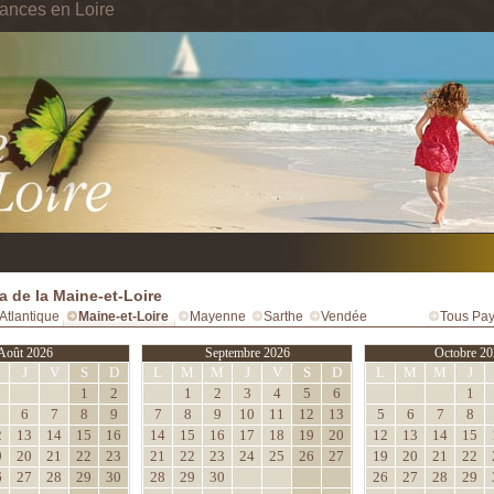
ances en Loire
 de la Maine-et-Loire
Atlantique
Maine-et-Loire
Mayenne
Sarthe
Vendée
Tous Pay
Août 2026
Septembre 2026
Octobre 20
M
J
V
S
D
L
M
M
J
V
S
D
L
M
M
J
1
2
1
2
3
4
5
6
1
6
7
8
9
7
8
9
10
11
12
13
5
6
7
8
2
13
14
15
16
14
15
16
17
18
19
20
12
13
14
15
9
20
21
22
23
21
22
23
24
25
26
27
19
20
21
22
6
27
28
29
30
28
29
30
26
27
28
29