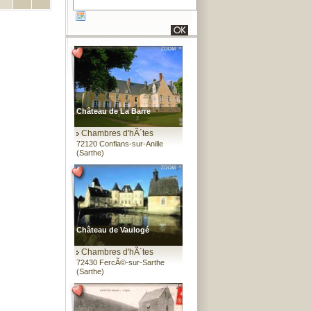
Château de La Barre
Chambres d'hÃ´tes
72120 Conflans-sur-Anille
(Sarthe)
Château de Vaulogé
Chambres d'hÃ´tes
72430 FercÃ©-sur-Sarthe
(Sarthe)