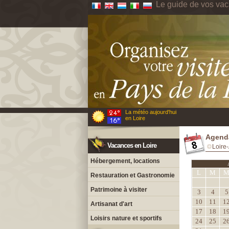
Le guide de vos vac
La météo aujourd'hui
en Loire
Agenda
Vacances en Loire
Loire-
Hébergement, locations
L
M
Restauration et Gastronomie
Patrimoine à visiter
3
4
5
10
11
1
Artisanat d'art
17
18
1
Loisirs nature et sportifs
24
25
2