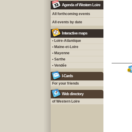
Agenda of Western Loire
All forthcoming events
All events by date
Interactive maps
• Loire-Atlantique
• Maine-et-Loire
• Mayenne
• Sarthe
• Vendée
I-Cards
For your friends
Web directory
of Western Loire