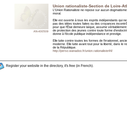
Union rationaliste-Section de Loire-At
L'Union Rationaliste ne repose sur aucun dogmatisme 
moral.
Elle est ouverte à tous les esprits indépendants qui ne
pas des idées toutes faites ou des croyances incontrôl
pour que l'État demeure laïque, assume véritablement 
de protection des jeunes contre toute forme d'endoctr
AN-400509
donne à l'école publique indépendance et prestige.
Elle lutte contre toutes les formes de l'irrationnel, anci
moderne. Elle lutte avant tout pour la liberté, dans le re
de la République.
http://perso.wanadoo.fr/union.rationaliste44/
Register your website in the directory, it's free (in French).