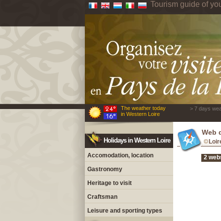
Tourism guide of yo
The weather today
> 7 days wea
in Western Loire
Web d
Holidays in Western Loire
Loir
Accomodation, location
2 webs
Gastronomy
Heritage to visit
Craftsman
Leisure and sporting types