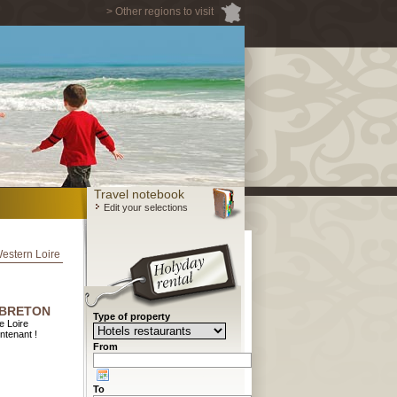
> Other regions to visit
Travel notebook
Edit your selections
Western Loire
t BRETON
Type of property
e Loire
ntenant !
From
To