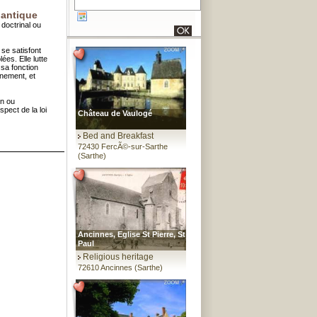
lantique
doctrinal ou
 se satisfont
ées. Elle lutte
sa fonction
inement, et
en ou
spect de la loi
Château de Vaulogé
Bed and Breakfast
72430 FercÃ©-sur-Sarthe
(Sarthe)
Ancinnes, Eglise St Pierre, St
Paul
Religious heritage
72610 Ancinnes (Sarthe)