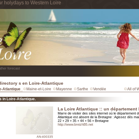
ur holydays to Western Loire
ther forecast
irectory s en Loire-Atlantique
e-Atlantique
Maine-et-Loire
Mayenne
Sarthe
Vendée
All of 
 in Loire-Atlantique.
La Loire Atlantique :: un départemen
Marre de visiter des sites internet où le département d
Atlantique est absent de la Bretagne : Agissez dès mai
22 + 29 + 35 + 44 + 56 = Bretagne
http://www.breizhB5.net
AN-400335