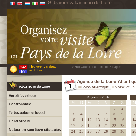
Gids voor vakantie in de Loire
Het weer vandaag
> Het weer in de Loire tot 5 dagen
in de Loire
Agenda de la Loire-Atlantiq
vakantie in de Loire
Loire-Atlantique
Maine-et-Loi
Verblijf, verhuur
Augustus 2026
M
D
W
D
V
Z
Z
Gastronomie
1
2
Te bezoeken erfgoed
3
4
5
6
7
8
9
7
10
11
12
13
14
15
16
1
Hand arbeid
17
18
19
20
21
22
23
2
Natuur en sportieve uitstapjes
24
25
26
27
28
29
30
2