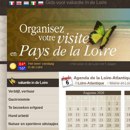
Gids voor vakantie in de Loire
Het weer vandaag
> Het weer in de Loire tot 5 dagen
in de Loire
Agenda de la Loire-Atlantiq
vakantie in de Loire
Loire-Atlantique
Maine-et-Loi
Verblijf, verhuur
Augustus 2026
M
D
W
D
V
Z
Z
Gastronomie
1
2
Te bezoeken erfgoed
3
4
5
6
7
8
9
7
10
11
12
13
14
15
16
1
Hand arbeid
17
18
19
20
21
22
23
2
Natuur en sportieve uitstapjes
24
25
26
27
28
29
30
2