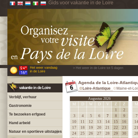
Gids voor vakantie in de Loire
Het weer vandaag
> Het weer in de Loire tot 5 dagen
in de Loire
Agenda de la Loire-Atlantiq
vakantie in de Loire
Loire-Atlantique
Maine-et-Loi
Verblijf, verhuur
Augustus 2026
M
D
W
D
V
Z
Z
Gastronomie
1
2
Te bezoeken erfgoed
3
4
5
6
7
8
9
7
10
11
12
13
14
15
16
1
Hand arbeid
17
18
19
20
21
22
23
2
Natuur en sportieve uitstapjes
24
25
26
27
28
29
30
2