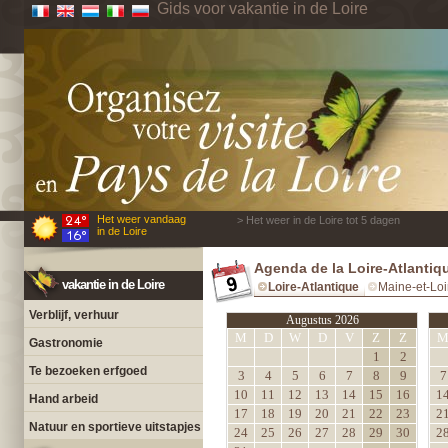
Gids voor vakantie in de Loire
Het weer vandaag
> Het weer in de Loire tot 5 dagen
in de Loire
Agenda de la Loire-Atlantiq
vakantie in de Loire
Loire-Atlantique
Maine-et-Loi
Verblijf, verhuur
Augustus 2026
M
D
W
D
V
Z
Z
Gastronomie
1
2
Te bezoeken erfgoed
3
4
5
6
7
8
9
7
10
11
12
13
14
15
16
1
Hand arbeid
17
18
19
20
21
22
23
2
Natuur en sportieve uitstapjes
24
25
26
27
28
29
30
2