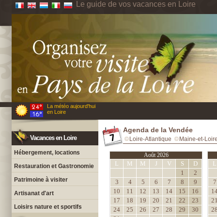
Le guide de vos vacances en Loire
La météo aujourd'hui
en Loire
Agenda de la Vendée
Vacances en Loire
Loire-Atlantique
Maine-et-Loir
Hébergement, locations
Août 2026
L
M
M
J
V
S
D
L
Restauration et Gastronomie
1
2
Patrimoine à visiter
3
4
5
6
7
8
9
7
10
11
12
13
14
15
16
1
Artisanat d'art
17
18
19
20
21
22
23
2
Loisirs nature et sportifs
24
25
26
27
28
29
30
2