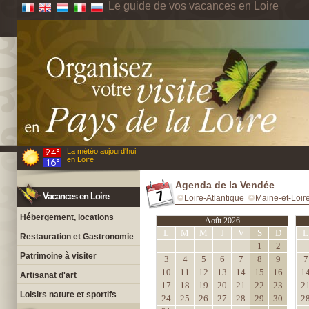
Le guide de vos vacances en Loire
La météo aujourd'hui
en Loire
Agenda de la Vendée
Vacances en Loire
Loire-Atlantique
Maine-et-Loir
Hébergement, locations
Août 2026
L
M
M
J
V
S
D
L
Restauration et Gastronomie
1
2
Patrimoine à visiter
3
4
5
6
7
8
9
7
10
11
12
13
14
15
16
1
Artisanat d'art
17
18
19
20
21
22
23
2
Loisirs nature et sportifs
24
25
26
27
28
29
30
2