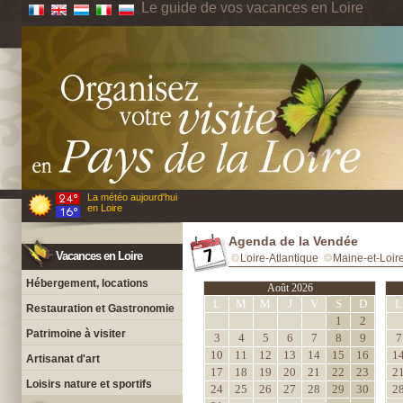
Le guide de vos vacances en Loire
La météo aujourd'hui
en Loire
Agenda de la Vendée
Vacances en Loire
Loire-Atlantique
Maine-et-Loir
Hébergement, locations
Août 2026
L
M
M
J
V
S
D
L
Restauration et Gastronomie
1
2
Patrimoine à visiter
3
4
5
6
7
8
9
7
10
11
12
13
14
15
16
1
Artisanat d'art
17
18
19
20
21
22
23
2
Loisirs nature et sportifs
24
25
26
27
28
29
30
2