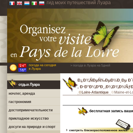
гид моих путешествий Луара
погода на сегодня
> погода в Луара на 5дней
в Луара
Ð¿Ð¾ÑÐµÑ‰ÐµÐ½Ð¸Ðµ Ð´
отдых Луара
, Ð·Ð°Ð¼ÐºÐ¸,Ð¼Ð¾Ð½ÑƒÐ¼
Loire-Atlantique
Maine-et-Lo
ночлег, аренда
гастрономия
достопримечательности
бесплатная запись ваш
прикладное искусство
досуги на природе и спорт
смотреть близкорасположенное жилье