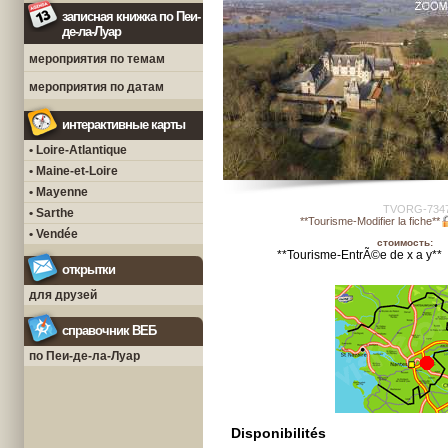
записная книжка по Пеи-
де-ла-Луар
мероприятия по темам
мероприятия по датам
интерактивные карты
• Loire-Atlantique
• Maine-et-Loire
• Mayenne
TVORG-734
• Sarthe
**Tourisme-Modifier la fiche**
• Vendée
стоимость:
**Tourisme-EntrÃ©e de x a y**
открытки
для друзей
справочник ВЕБ
по Пеи-де-ла-Луар
Disponibilités