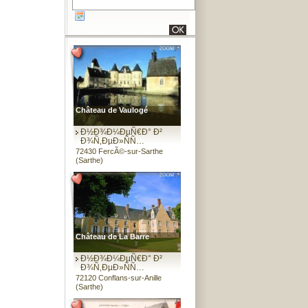
Château de Vaulogé
Ð½Ð¾Ð¼ÐµÑ€Ð° Ð²
Ð¾Ñ‚ÐµÐ»ÑÑ…
72430 FercÃ©-sur-Sarthe
(Sarthe)
Château de La Barre
Ð½Ð¾Ð¼ÐµÑ€Ð° Ð²
Ð¾Ñ‚ÐµÐ»ÑÑ…
72120 Conflans-sur-Anille
(Sarthe)