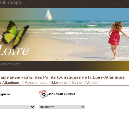
вий Луара
Луара на 5дней
активные карты des Points touristiques de la Loire-Atlantique
e-Atlantique
Maine-et-Loire
Mayenne
Sarthe
Vendée
записная книжка
туризм