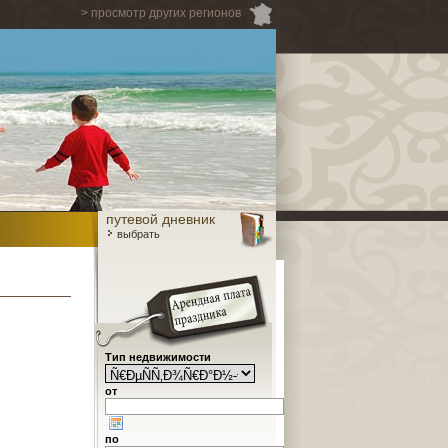
> просмотр других регионов
путевой дневник
выбрать
Тип недвижимости
от
по