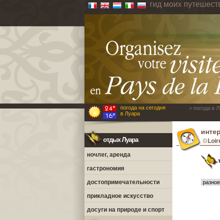
гид моих путешест
погода на сегодня
> погода в 
в Луара
интер
отдых Луара
Loir
ночлег, аренда
гастрономия
достопримечательности
прикладное искусство
досуги на природе и спорт