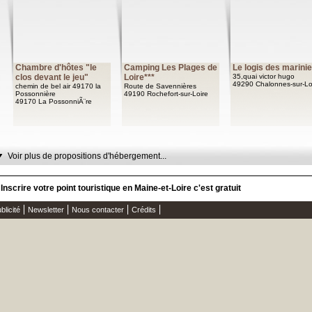
Chambre d'hôtes "le
Camping Les Plages de
Le logis des marini
clos devant le jeu"
Loire***
35,quai victor hugo
49290 Chalonnes-sur-Lo
chemin de bel air 49170 la
Route de Savennières
Possonnière
49190 Rochefort-sur-Loire
49170 La PossonniÃ¨re
Voir plus de propositions d'hébergement...
Inscrire votre point touristique en Maine-et-Loire c'est gratuit
blicité
Newsletter
Nous contacter
Crédits