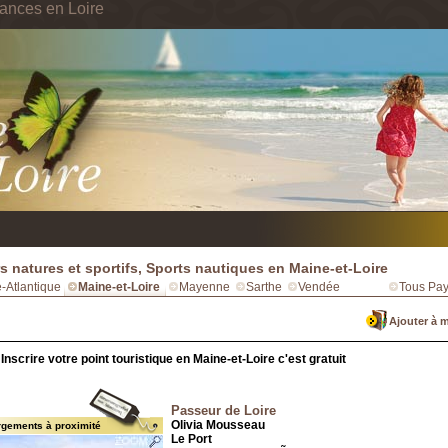
ances en Loire
rs natures et sportifs, Sports nautiques en Maine-et-Loire
e-Atlantique
Maine-et-Loire
Mayenne
Sarthe
Vendée
Tous Pay
Ajouter à 
Inscrire votre point touristique en Maine-et-Loire c'est gratuit
Passeur de Loire
Olivia Mousseau
rgements à proximité
Le Port