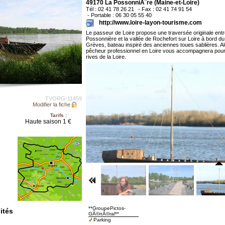
49170 La PossonniÃ¨re (Maine-et-Loire)
Tél : 02 41 78 26 21
- Fax : 02 41 74 91 54
- Portable : 06 30 05 55 40
http://www.loire-layon-tourisme.com
Le passeur de Loire propose une traversée originale entre
Possonnière et la vallée de Rochefort sur Loire à bord d
Grèves, bateau inspiré des anciennes toues sablières. A
pêcheur professionnel en Loire vous accompagnera pour 
rives de la Loire.
TVORG-11459
Modifier la fiche
Tarifs :
Haute saison 1 €
**GroupePictos-
ités
GÃ©nÃ©ral**
Parking