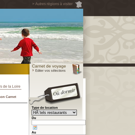
> Autres régions à visiter
Carnet de voyage
Editer vos sélections
s de la Loire
mon Carnet
Type de location
Du
Au