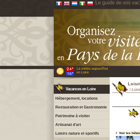
Le guide de vos vac
La météo aujourd'hui
en Loire
Loisi
Vacances en Loire
Loir
Hébergement, locations
Restauration et Gastronomie
Patrimoine à visiter
Artisanat d'art
Loisirs nature et sportifs
Voir les hébe