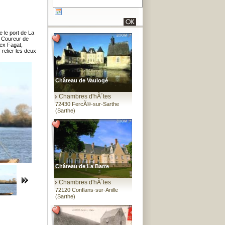
 le port de La
u Coureur de
lex Fagat,
relier les deux
Château de Vaulogé
Chambres d'hÃ´tes
72430 FercÃ©-sur-Sarthe
(Sarthe)
Château de La Barre
Chambres d'hÃ´tes
72120 Conflans-sur-Anille
(Sarthe)