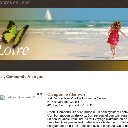
ances en Loire
ls , Campanile Alençon
Campanile Alençon
Zat Du Londeau Rue De L'industrie Cerisé
61000 Alencon (Orne )
42 chambres à partir de 71.00 €
L'hôtel Campanile Alençon propose un hébergement confo
d'un bon rapport qualité-prix. Son personnel courtois vou
un accueil chaleureux lors de tout voyage d'affaires ou de l
Les chambres possèdent toutes une salle de bains. Elles 
conçues pour offrir un sentiment d'autonomie aux vacanci