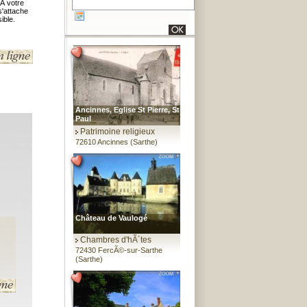
À votre
s'attache
ible.
Ancinnes, Eglise St Pierre, St
Paul
Patrimoine religieux
72610 Ancinnes (Sarthe)
Château de Vaulogé
Chambres d'hÃ´tes
72430 FercÃ©-sur-Sarthe
(Sarthe)