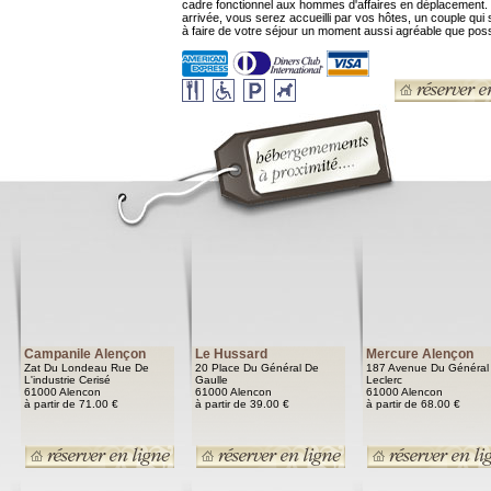
cadre fonctionnel aux hommes d'affaires en déplacement. 
arrivée, vous serez accueilli par vos hôtes, un couple qui 
à faire de votre séjour un moment aussi agréable que poss
Campanile Alençon
Le Hussard
Mercure Alençon
Zat Du Londeau Rue De
20 Place Du Général De
187 Avenue Du Général
L'industrie Cerisé
Gaulle
Leclerc
61000 Alencon
61000 Alencon
61000 Alencon
à partir de 71.00 €
à partir de 39.00 €
à partir de 68.00 €