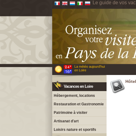
Le guide de vos vac
La météo aujourd'hui
en Loire
Hôte
Vacances en Loire
Hébergement, locations
Restauration et Gastronomie
Patrimoine à visiter
Artisanat d'art
Loisirs nature et sportifs