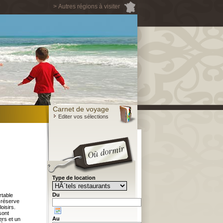
> Autres régions à visiter
Carnet de voyage
Editer vos sélections
Type de location
Du
rtable
s réserve
oisirs.
sont
Au
ers et un