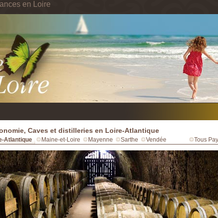
ances en Loire
onomie, Caves et distilleries en Loire-Atlantique
e-Atlantique
Maine-et-Loire
Mayenne
Sarthe
Vendée
Tous Pay