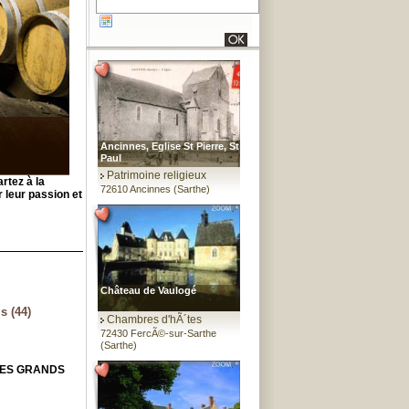
Ancinnes, Eglise St Pierre, St
Paul
Patrimoine religieux
artez à la
72610 Ancinnes (Sarthe)
 leur passion et
Château de Vaulogé
 (44)
Chambres d'hÃ´tes
72430 FercÃ©-sur-Sarthe
(Sarthe)
DES GRANDS