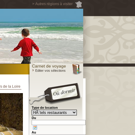
> Autres régions à visiter
Carnet de voyage
Editer vos sélections
s de la Loire
Type de location
Du
Au