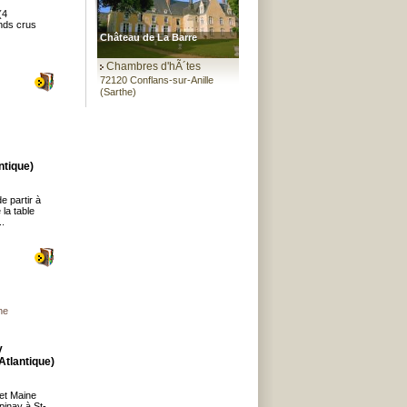
(4
ands crus
Château de La Barre
Chambres d'hÃ´tes
72120 Conflans-sur-Anille
(Sarthe)
ntique)
e partir à
 la table
..
ne
y
Atlantique)
t Maine
pinay à St-