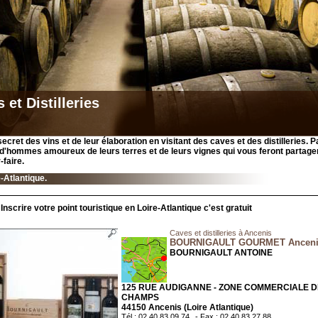
 et Distilleries
ecret des vins et de leur élaboration en visitant des caves et des distilleries. P
d'hommes amoureux de leurs terres et de leurs vignes qui vous feront partager
-faire.
-Atlantique.
Inscrire votre point touristique en Loire-Atlantique c'est gratuit
Caves et distilleries à Ancenis
BOURNIGAULT GOURMET Ancenis
BOURNIGAULT ANTOINE
125 RUE AUDIGANNE - ZONE COMMERCIALE 
CHAMPS
44150 Ancenis (Loire Atlantique)
Tél : 02 40 83 09 74
- Fax : 02 40 83 27 88