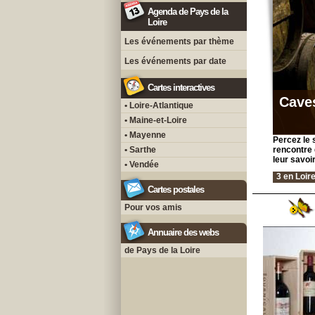
Agenda de Pays de la
Loire
Les événements par thème
Les événements par date
Cartes interactives
Caves
• Loire-Atlantique
• Maine-et-Loire
• Mayenne
Percez le s
• Sarthe
rencontre 
leur savoir
• Vendée
3 en Loire
Cartes postales
Pour vos amis
Annuaire des webs
de Pays de la Loire