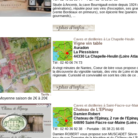
Située à Ancenis, la cave Bournigault existe depuis 1924 
générations), réputée pour ses vins d'exception, ses gr
(vente Bordeaux en primeurs), son épicerie fine (paniers
gourmands), ...
Caves et distilleries à La Chapelle-Heulin
Vigne vin table
Auradon
La Plessisiere
44330 La Chapelle-Heulin (Loire Atla
Tél : 02 40 06 74 73
A vingt minutes de Nantes, Coeur de loire vous propose d
la découverte du vignoble nantais, des vins de Loire et de
régionale. Curiosité et convivialité en sont les clés de ce .
Tarifs :
Moyenne saison de 2€ à 20€
Caves et distilleries à Saint-Fiacre-sur-Mai
Chateau de L'EPinay
Damien Robert
Chateau de l'Epinay, 2 rue de l'Epina
44690 Saint-Fiacre-sur-Maine (Loire 
Tél : 02 40 36 92 38
- Portable : 06 38 21 66 65
Damien ROBERT vous propose son MUSCADET Sèvre e
issu de son Domaine de la Hautière et du Château de L'E