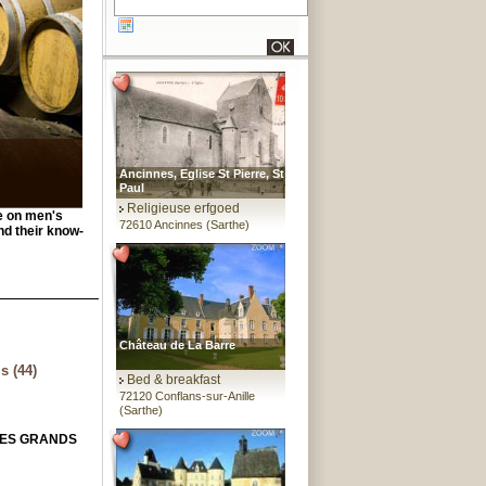
Ancinnes, Eglise St Pierre, St
Paul
Religieuse erfgoed
ve on men's
72610 Ancinnes (Sarthe)
nd their know-
Château de La Barre
 (44)
Bed & breakfast
72120 Conflans-sur-Anille
(Sarthe)
DES GRANDS