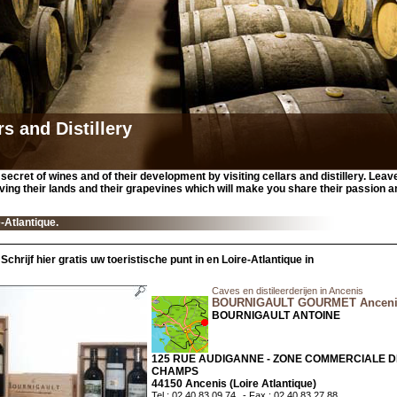
rs and Distillery
 secret of wines and of their development by visiting cellars and distillery. Lea
ving their lands and their grapevines which will make you share their passion a
-Atlantique.
Schrijf hier gratis uw toeristische punt in en Loire-Atlantique in
Caves en distileerderijen in Ancenis
BOURNIGAULT GOURMET Ancenis
BOURNIGAULT ANTOINE
125 RUE AUDIGANNE - ZONE COMMERCIALE 
CHAMPS
44150 Ancenis (Loire Atlantique)
Tel : 02 40 83 09 74
- Fax : 02 40 83 27 88