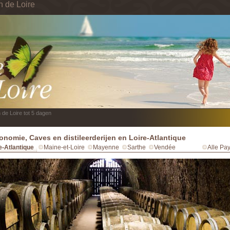
n de Loire
 de Loire tot 5 dagen
onomie, Caves en distileerderijen en Loire-Atlantique
e-Atlantique
Maine-et-Loire
Mayenne
Sarthe
Vendée
Alle Pay