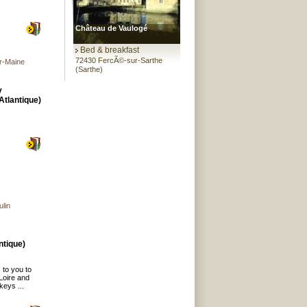
Château de Vaulogé
Bed & breakfast
72430 FercÃ©-sur-Sarthe
ur-Maine
(Sarthe)
y
Atlantique)
ulin
ntique)
 to you to
Loire and
keys ...