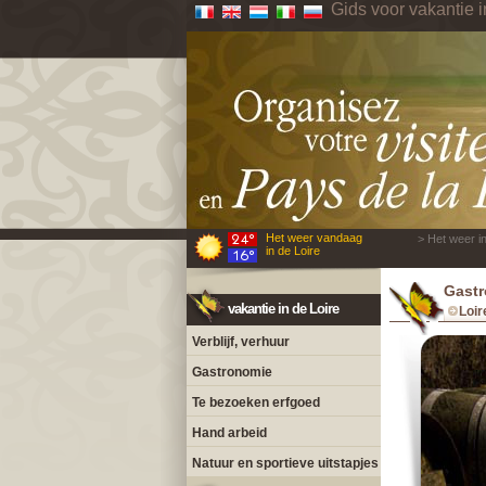
Gids voor vakantie i
Het weer vandaag
> Het weer in
in de Loire
Gastr
vakantie in de Loire
Loir
Verblijf, verhuur
Gastronomie
Te bezoeken erfgoed
Hand arbeid
Natuur en sportieve uitstapjes