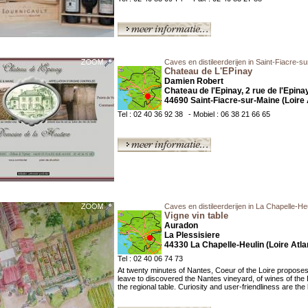
Caves en distileerderijen in Saint-Fiacre-s
Chateau de L'EPinay
Damien Robert
Chateau de l'Epinay, 2 rue de l'Epina
44690 Saint-Fiacre-sur-Maine (Loire 
Tel : 02 40 36 92 38
- Mobiel : 06 38 21 66 65
Caves en distileerderijen in La Chapelle-He
Vigne vin table
Auradon
La Plessisiere
44330 La Chapelle-Heulin (Loire Atla
Tel : 02 40 06 74 73
At twenty minutes of Nantes, Coeur of the Loire proposes
leave to discovered the Nantes vineyard, of wines of the 
the regional table. Curiosity and user-friendliness are the 