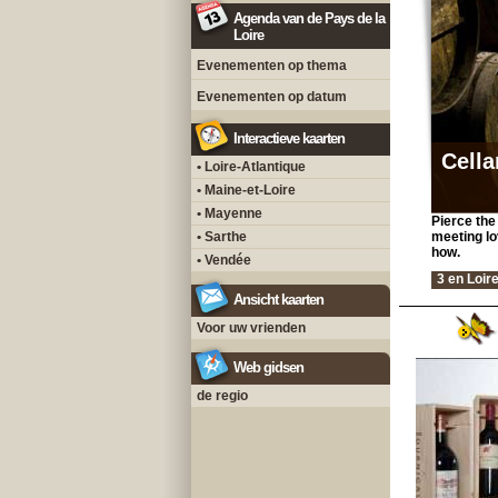
Agenda van de Pays de la
Loire
Evenementen op thema
Evenementen op datum
Interactieve kaarten
Cella
• Loire-Atlantique
• Maine-et-Loire
• Mayenne
Pierce the
• Sarthe
meeting lo
how.
• Vendée
3 en Loire
Ansicht kaarten
Voor uw vrienden
Web gidsen
de regio