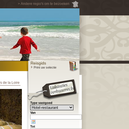
> Andere regio's om te bezoeken
Reisgids
Print uw selectie
s de la Loire
Type vastgoed
Van
Tot