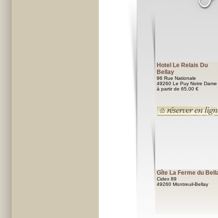
Hotel Le Relais Du
Bellay
96 Rue Nationale
49260 Le Puy Notre Dame
à partir de 65.00 €
Gîte La Ferme du Bell
Cidex 89
49260 Montreuil-Bellay