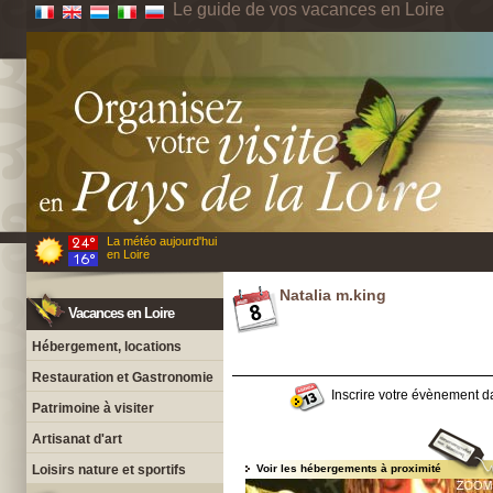
Le guide de vos vacances en Loire
La météo aujourd'hui
en Loire
Natalia m.king
Vacances en Loire
Hébergement, locations
Restauration et Gastronomie
Inscrire votre évènement da
Patrimoine à visiter
Artisanat d'art
Loisirs nature et sportifs
Voir les hébergements à proximité