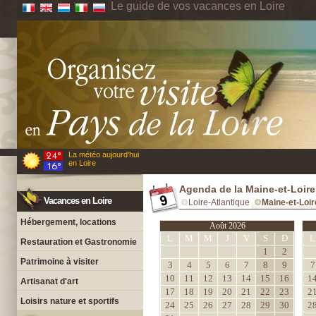
Le guide de vos vacances en Loire
La météo aujourd'hui
en Loire
Agenda de la Maine-et-Loire
Vacances en Loire
Loire-Atlantique
Maine-et-Loir
Hébergement, locations
Août 2026
L
M
M
J
V
S
D
L
Restauration et Gastronomie
1
2
Patrimoine à visiter
3
4
5
6
7
8
9
7
10
11
12
13
14
15
16
1
Artisanat d'art
17
18
19
20
21
22
23
2
Loisirs nature et sportifs
24
25
26
27
28
29
30
2