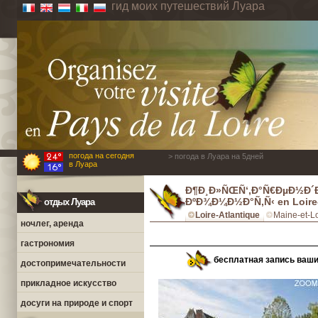
гид моих путешествий Луара
погода на сегодня
> погода в Луара на 5дней
в Луара
Ð¶Ð¸Ð»ÑŒÑ‘,Ð°Ñ€ÐµÐ½Ð´
ÐºÐ¾Ð¼Ð½Ð°Ñ‚Ñ‹ en Loire-
отдых Луара
Loire-Atlantique
Maine-et-Lo
ночлег, аренда
гастрономия
бесплатная запись ваш
достопримечательности
прикладное искусство
досуги на природе и спорт