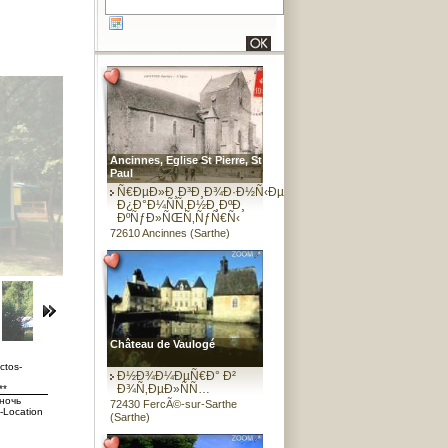
Ancinnes, Eglise St Pierre, St
Paul
Ñ€ÐµÐ»Ð¸Ð³Ð¸Ð¾Ð·Ð½Ñ‹Ðµ
Ð¿Ð°Ð¼ÑÑ‚Ð½Ð¸ÐºÐ¸
ÐºÑƒÐ»ÑŒÑ‚ÑƒÑ€Ñ‹
72610 Ancinnes (Sarthe)
Château de Vaulogé
ctos-
Ð½Ð¾Ð¼ÐµÑ€Ð° Ð²
Ð¾Ñ‚ÐµÐ»ÑÑ…
**
ночь
72430 FercÃ©-sur-Sarthe
s-Location
(Sarthe)