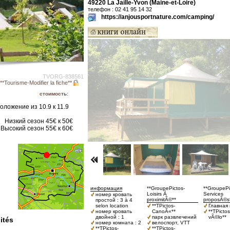
49220 La Jaille-Yvon (Maine-et-Loire)
телефон : 02 41 95 14 32
https://anjousportnature.com/camping/
TVORG-838561
**Tourisme-Modifier la fiche**
стоимость:
оложение из 10.9 к 11.9
Низкий сезон 45€ к 50€
Высокий сезон 55€ к 60€
информация
**GroupePictos-
**GroupePi
Loisirs Ã
Services
номер кровать
proximitÃ©**
proposÃ©s
простой : 3 à 4
selon location
**TPictos-
Главная 
номер кровать
CanoÃ«**
**TPicto
двойной : 1
парк развлечений
vÃ©lo**
ités
номер комната : 2
велоспорт, VTT
**TPictos-
**TPictos-