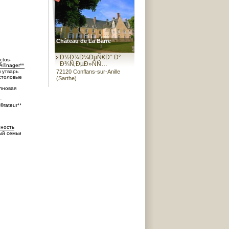
Château de La Barre
Ð½Ð¾Ð¼ÐµÑ€Ð° Ð²
ctos-
Ð¾Ñ‚ÐµÐ»ÑÑ…
Ã©nager**
 утварь
72120 Conflans-sur-Anille
 столовые
(Sarthe)
лновая
-
©rateur**
ность
ый семьи