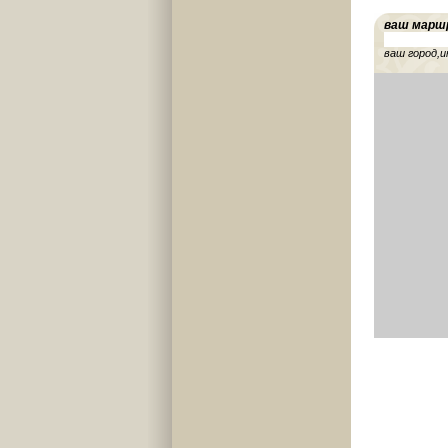
ваш марш
ваш город,и