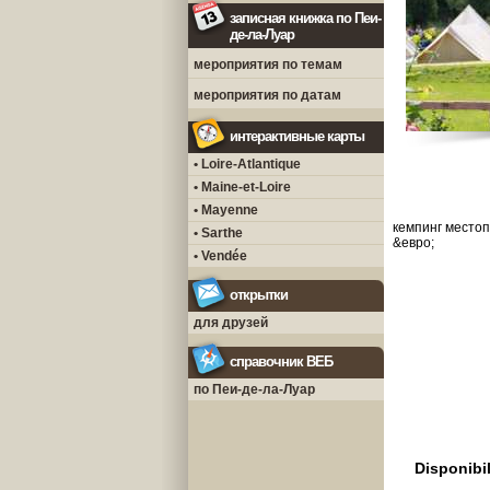
записная книжка по Пеи-
де-ла-Луар
мероприятия по темам
мероприятия по датам
интерактивные карты
• Loire-Atlantique
• Maine-et-Loire
• Mayenne
кемпинг местоп
• Sarthe
&евро;
• Vendée
открытки
для друзей
справочник ВЕБ
по Пеи-де-ла-Луар
Disponibil