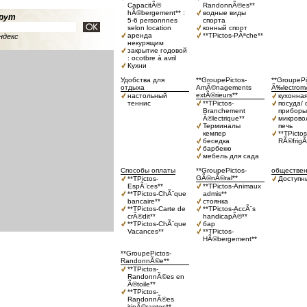
CapacitÃ©
RandonnÃ©es**
hÃ©bergement** :
водные виды
рут
5-6 personnnes
спорта
selon location
конный спорт
аренда
**TPictos-PÃªche**
ндекс
некурящим
закрытие годовой
: ocotbre à avril
Кухни
Удобства для
**GroupePictos-
**GroupePi
отдыха
AmÃ©nagements
Ã‰lectrom
extÃ©rieurs**
настольный
кухонная
теннис
**TPictos-
посуда/
Branchement
приборы
Ã©lectrique**
микрово
Терминалы
печь
кемпер
**TPictos
беседка
RÃ©frigÃ
барбекю
мебель для сада
Способы оплаты
**GroupePictos-
обществен
GÃ©nÃ©ral**
**TPictos-
Доступн
EspÃ¨ces**
**TPictos-Animaux
**TPictos-ChÃ¨que
admis**
bancaire**
стоянка
**TPictos-Carte de
**TPictos-AccÃ¨s
crÃ©dit**
handicapÃ©**
**TPictos-ChÃ¨que
бар
Vacances**
**TPictos-
HÃ©bergement**
**GroupePictos-
RandonnÃ©e**
**TPictos-
RandonnÃ©es en
Ã©toile**
**TPictos-
RandonnÃ©es
itinÃ©rantes**