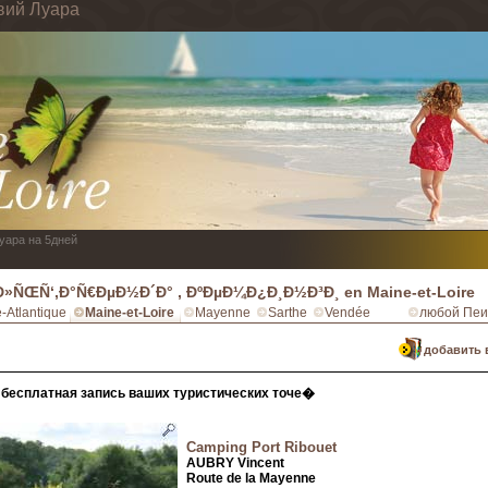
вий Луара
Луара на 5дней
Ð»ÑŒÑ‘,Ð°Ñ€ÐµÐ½Ð´Ð° , ÐºÐµÐ¼Ð¿Ð¸Ð½Ð³Ð¸ en Maine-et-Loire
e-Atlantique
Maine-et-Loire
Mayenne
Sarthe
Vendée
любой Пеи
добавить 
бесплатная запись ваших туристических точе�
Camping Port Ribouet
AUBRY Vincent
Route de la Mayenne