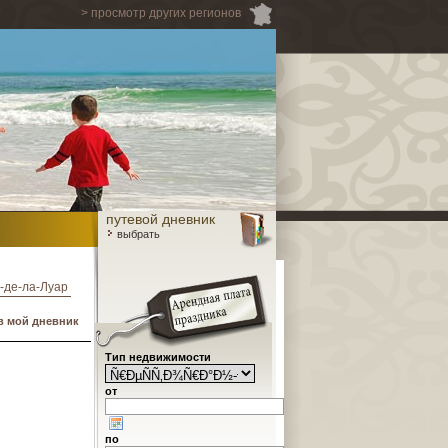
> просмотр других регионов
путевой дневник
выбрать
-де-ла-Луар
в мой дневник
Тип недвижимости
от
по