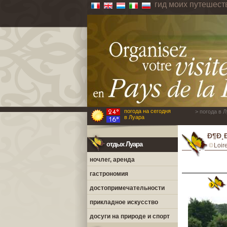
гид моих путешест
погода на сегодня
> погода в 
в Луара
Ð¶Ð¸
отдых Луара
Loir
ночлег, аренда
гастрономия
достопримечательности
прикладное искусство
досуги на природе и спорт