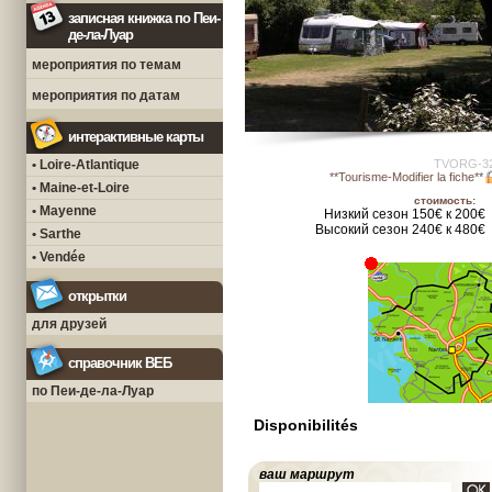
записная книжка по Пеи-
де-ла-Луар
мероприятия по темам
мероприятия по датам
интерактивные карты
• Loire-Atlantique
TVORG-3
**Tourisme-Modifier la fiche**
• Maine-et-Loire
стоимость:
• Mayenne
Низкий сезон 150€ к 200€
Высокий сезон 240€ к 480€
• Sarthe
• Vendée
открытки
для друзей
справочник ВЕБ
по Пеи-де-ла-Луар
Disponibilités
ваш маршрут