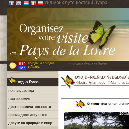
гид моих путешествий Луара
погода на сегодня
> погода в Луара на 5дней
в Луара
Ð¶Ð¸Ð»ÑŒÑ‘,Ð°Ñ€ÐµÐ½Ð´Ð°
отдых Луара
Loire-Atlantique
Maine-et-Lo
ночлег, аренда
гастрономия
бесплатная запись ваш
достопримечательности
прикладное искусство
досуги на природе и спорт