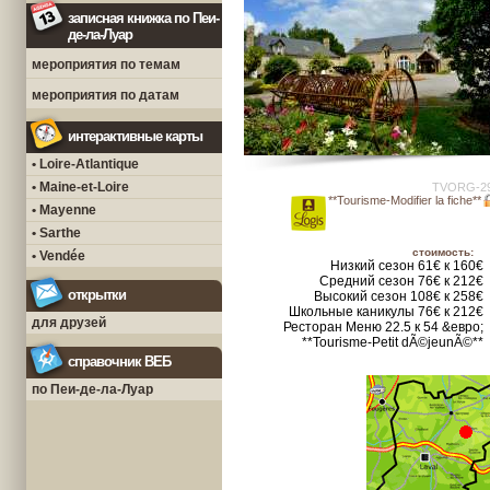
записная книжка по Пеи-
де-ла-Луар
мероприятия по темам
мероприятия по датам
интерактивные карты
• Loire-Atlantique
• Maine-et-Loire
TVORG-2
**Tourisme-Modifier la fiche**
• Mayenne
• Sarthe
стоимость:
• Vendée
Низкий сезон 61€ к 160€
Средний сезон 76€ к 212€
открытки
Высокий сезон 108€ к 258€
Школьные каникулы 76€ к 212€
для друзей
Ресторан Меню 22.5 к 54 &евро;
**Tourisme-Petit dÃ©jeunÃ©**
справочник ВЕБ
по Пеи-де-ла-Луар