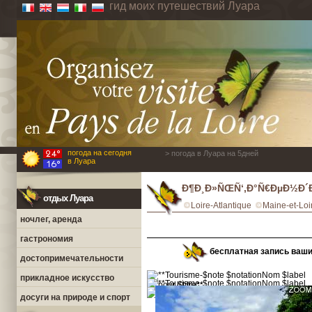
гид моих путешествий Луара
погода на сегодня
> погода в Луара на 5дней
в Луара
Ð¶Ð¸Ð»ÑŒÑ‘,Ð°Ñ€ÐµÐ½Ð´Ð
отдых Луара
Loire-Atlantique
Maine-et-Loi
ночлег, аренда
гастрономия
бесплатная запись ваш
достопримечательности
прикладное искусство
досуги на природе и спорт