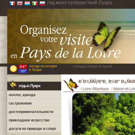
гид моих путешествий Луара
погода на сегодня
> погода в Луара на 5дней
в Луара
Ð´Ð¾ÑÑƒÐ³Ð¸ Ð½Ð° Ð¿Ñ€Ð
отдых Луара
Loire-Atlantique
Maine-et-Loi
ночлег, аренда
гастрономия
достопримечательности
прикладное искусство
досуги на природе и спорт