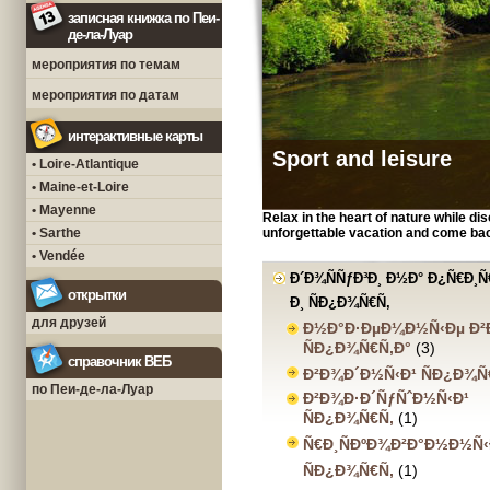
записная книжка по Пеи-
де-ла-Луар
мероприятия по темам
мероприятия по датам
интерактивные карты
Sport and leisure
• Loire-Atlantique
• Maine-et-Loire
• Mayenne
Relax in the heart of nature while d
• Sarthe
unforgettable vacation and come bac
• Vendée
Ð´Ð¾ÑÑƒÐ³Ð¸ Ð½Ð° Ð¿Ñ€Ð¸
открытки
Ð¸ ÑÐ¿Ð¾Ñ€Ñ‚
для друзей
Ð½Ð°Ð·ÐµÐ¼Ð½Ñ‹Ðµ Ð²Ð
ÑÐ¿Ð¾Ñ€Ñ‚Ð°
(3)
справочник ВЕБ
Ð²Ð¾Ð´Ð½Ñ‹Ð¹ ÑÐ¿Ð¾Ñ
по Пеи-де-ла-Луар
Ð²Ð¾Ð·Ð´ÑƒÑˆÐ½Ñ‹Ð¹
ÑÐ¿Ð¾Ñ€Ñ‚
(1)
Ñ€Ð¸ÑÐºÐ¾Ð²Ð°Ð½Ð½Ñ‹
ÑÐ¿Ð¾Ñ€Ñ‚
(1)