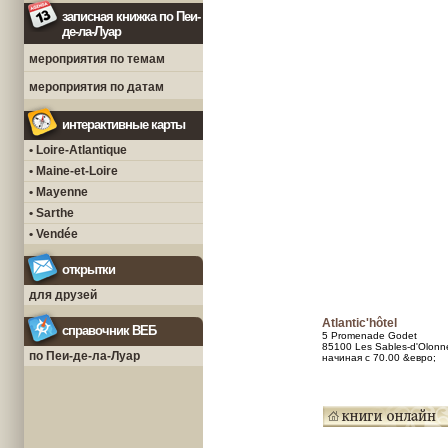
записная книжка по Пеи-
де-ла-Луар
мероприятия по темам
мероприятия по датам
интерактивные карты
• Loire-Atlantique
• Maine-et-Loire
• Mayenne
• Sarthe
• Vendée
открытки
для друзей
Atlantic'hôtel
справочник ВЕБ
5 Promenade Godet
85100 Les Sables-d'Olonn
по Пеи-де-ла-Луар
начиная с 70.00 &евро;