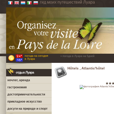
гид моих путешествий Луара
погода на сегодня
> погода в Луара на 5дней
в Луара
Hôtels , Atlantic'hôtel
отдых Луара
ночлег, аренда
гастрономия
достопримечательности
прикладное искусство
досуги на природе и спорт