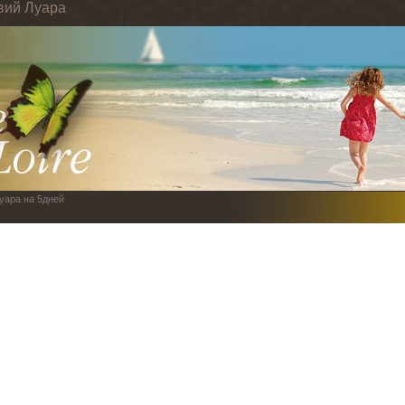
вий Луара
Луара на 5дней