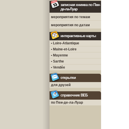
записная книжка по Пеи-
де-ла-Луар
мероприятия по темам
мероприятия по датам
интерактивные карты
• Loire-Atlantique
• Maine-et-Loire
• Mayenne
• Sarthe
• Vendée
открытки
для друзей
справочник ВЕБ
по Пеи-де-ла-Луар