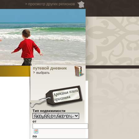
> просмотр других регионов
путевой дневник
выбрать
Тип недвижимости
от
по