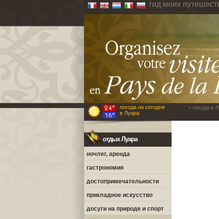
гид моих путешест
погода на сегодня
> погода в 
в Луара
отдых Луара
ночлег, аренда
гастрономия
достопримечательности
прикладное искусство
досуги на природе и спорт