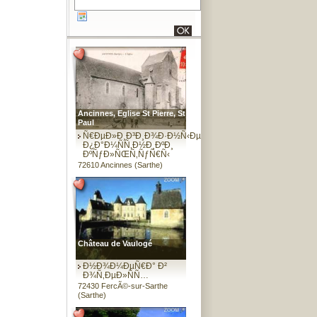
Ancinnes, Eglise St Pierre, St
Paul
Ñ€ÐµÐ»Ð¸Ð³Ð¸Ð¾Ð·Ð½Ñ‹Ðµ
Ð¿Ð°Ð¼ÑÑ‚Ð½Ð¸ÐºÐ¸
ÐºÑƒÐ»ÑŒÑ‚ÑƒÑ€Ñ‹
72610 Ancinnes (Sarthe)
Château de Vaulogé
Ð½Ð¾Ð¼ÐµÑ€Ð° Ð²
Ð¾Ñ‚ÐµÐ»ÑÑ…
72430 FercÃ©-sur-Sarthe
(Sarthe)