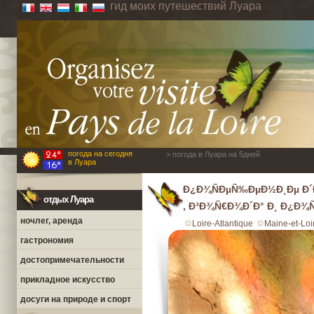
гид моих путешествий Луара
погода на сегодня
> погода в Луара на 5дней
в Луара
Ð¿Ð¾ÑÐµÑ‰ÐµÐ½Ð¸Ðµ Ð´
отдых Луара
, Ð³Ð¾Ñ€Ð¾Ð´Ð° Ð¸ Ð¿Ð¾Ñ
ночлег, аренда
Loire-Atlantique
Maine-et-Loi
гастрономия
достопримечательности
прикладное искусство
досуги на природе и спорт