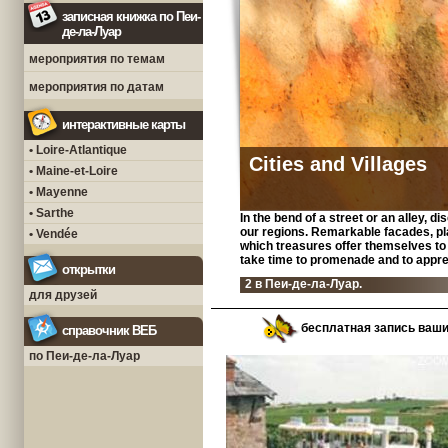
записная книжка по Пеи-
де-ла-Луар
мероприятия по темам
мероприятия по датам
интерактивные карты
• Loire-Atlantique
Cities and Villages
• Maine-et-Loire
• Mayenne
• Sarthe
In the bend of a street or an alley, d
our regions. Remarkable facades, pl
• Vendée
which treasures offer themselves to 
take time to promenade and to appre
открытки
2 в Пеи-де-ла-Луар.
для друзей
бесплатная запись ваш
справочник ВЕБ
по Пеи-де-ла-Луар