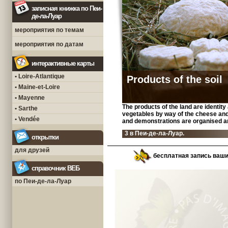
записная книжка по Пеи-
де-ла-Луар
мероприятия по темам
мероприятия по датам
интерактивные карты
• Loire-Atlantique
Products of the soil
• Maine-et-Loire
• Mayenne
The products of the land are identit
• Sarthe
vegetables by way of the cheese and 
• Vendée
and demonstrations are organised a
3 в Пеи-де-ла-Луар.
открытки
для друзей
бесплатная запись ваш
справочник ВЕБ
по Пеи-де-ла-Луар