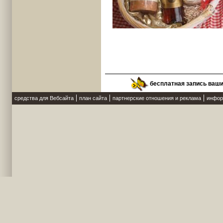
бесплатная запись ваш
средства для Вебсайта
план сайта
партнерские отношения и реклама
инфор