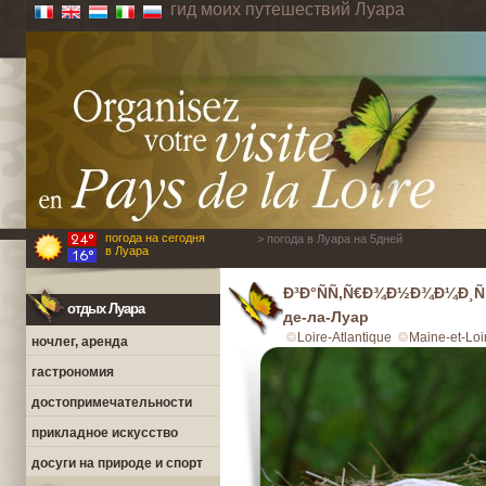
гид моих путешествий Луара
погода на сегодня
> погода в Луара на 5дней
в Луара
Ð³Ð°ÑÑ‚Ñ€Ð¾Ð½Ð¾Ð¼Ð¸Ñ 
отдых Луара
де-ла-Луар
Loire-Atlantique
Maine-et-Loi
ночлег, аренда
гастрономия
достопримечательности
прикладное искусство
досуги на природе и спорт