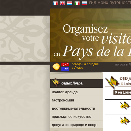
гид моих путешест
погода на сегодня
> погода в 
в Луара
Ð¶Ð¸Ð
отдых Луара
Loir
ночлег, аренда
0 en Loire
гастрономия
достопримечательности
прикладное искусство
досуги на природе и спорт