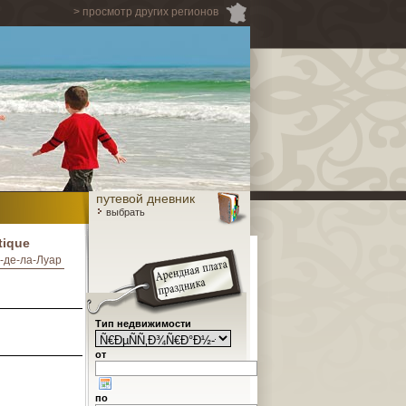
> просмотр других регионов
путевой дневник
выбрать
tique
-де-ла-Луар
Тип недвижимости
от
по