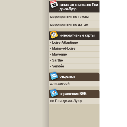
записная книжка по Пеи-
де-ла-Луар
мероприятия по темам
мероприятия по датам
интерактивные карты
• Loire-Atlantique
• Maine-et-Loire
• Mayenne
• Sarthe
• Vendée
открытки
для друзей
справочник ВЕБ
по Пеи-де-ла-Луар