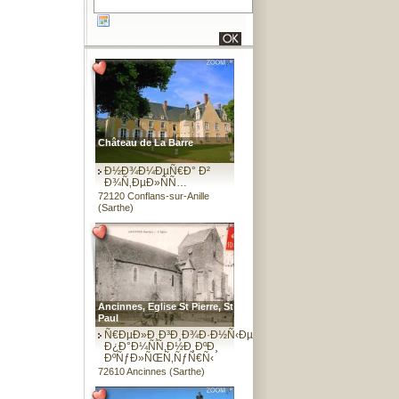
Château de La Barre
Ð½Ð¾Ð¼ÐµÑ€Ð° Ð²
Ð¾Ñ‚ÐµÐ»ÑÑ…
72120 Conflans-sur-Anille
(Sarthe)
Ancinnes, Eglise St Pierre, St
Paul
Ñ€ÐµÐ»Ð¸Ð³Ð¸Ð¾Ð·Ð½Ñ‹Ðµ
Ð¿Ð°Ð¼ÑÑ‚Ð½Ð¸ÐºÐ¸
ÐºÑƒÐ»ÑŒÑ‚ÑƒÑ€Ñ‹
72610 Ancinnes (Sarthe)