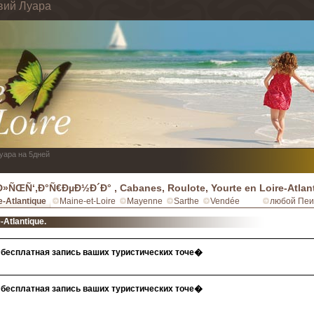
вий Луара
Луара на 5дней
»ÑŒÑ‘,Ð°Ñ€ÐµÐ½Ð´Ð° , Cabanes, Roulote, Yourte en Loire-Atlan
e-Atlantique
Maine-et-Loire
Mayenne
Sarthe
Vendée
любой Пеи
-Atlantique.
бесплатная запись ваших туристических точе�
бесплатная запись ваших туристических точе�