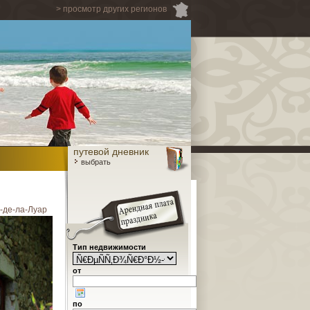
> просмотр других регионов
путевой дневник
выбрать
-де-ла-Луар
Тип недвижимости
от
по