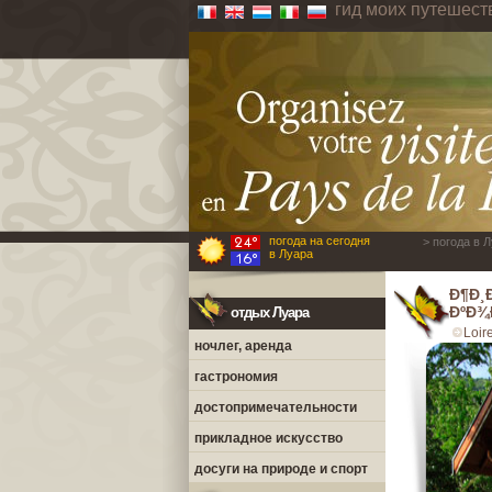
гид моих путешест
погода на сегодня
> погода в 
в Луара
Ð¶Ð¸
ÐºÐ¾
отдых Луара
Loir
ночлег, аренда
гастрономия
достопримечательности
прикладное искусство
досуги на природе и спорт