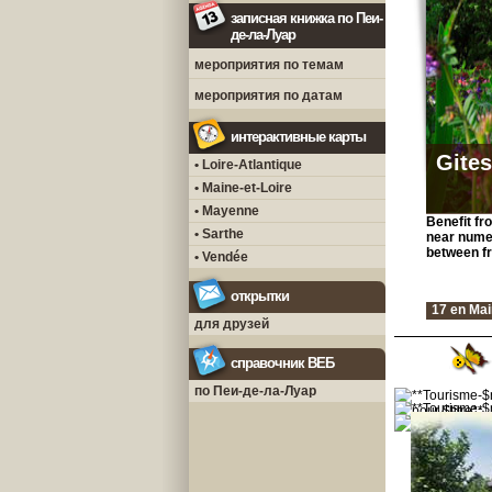
записная книжка по Пеи-
де-ла-Луар
мероприятия по темам
мероприятия по датам
интерактивные карты
Gite
• Loire-Atlantique
• Maine-et-Loire
• Mayenne
Benefit fr
• Sarthe
near numero
between fr
• Vendée
открытки
17 en Mai
для друзей
справочник ВЕБ
по Пеи-де-ла-Луар