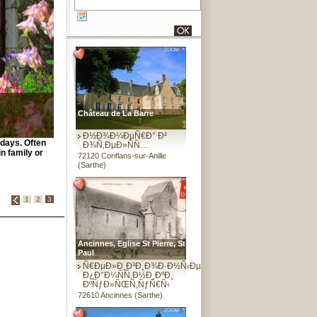
Château de La Barre
Ð½Ð¾Ð¼ÐµÑ€Ð° Ð²
idays. Often
Ð¾Ñ‚ÐµÐ»ÑÑ…
in family or
72120 Conflans-sur-Anille
(Sarthe)
1
2
3
Ancinnes, Eglise St Pierre, St
Paul
Ñ€ÐµÐ»Ð¸Ð³Ð¸Ð¾Ð·Ð½Ñ‹Ðµ
Ð¿Ð°Ð¼ÑÑ‚Ð½Ð¸ÐºÐ¸
ÐºÑƒÐ»ÑŒÑ‚ÑƒÑ€Ñ‹
72610 Ancinnes (Sarthe)