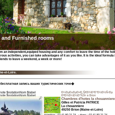
s and Furnished rooms
om an independent,equiped housing and any comfort to leave the time of the hol
us activities, you can take advantages of it as you like. It is the ideal formula 
iends to leave a weekend, a week or more!
ne-et-Loire.
бесплатная запись ваших туристических точе�
Ð¼ÐµÐ±ÐµÐ»Ð¸Ñ€Ð¾Ð²Ð°Ð½Ð½Ñ‹Ðµ
ÐºÐ¾Ð¼Ð½Ð°Ñ‚Ñ‹ в Brion
Chambres d'hotes la chouanniere
Gilles et Patricia PATRICE
La chouanniere
49250 Brion (Maine-et-Loire)
телефон : 02 41 80 21 74
- факс : 02 41 80 21 74