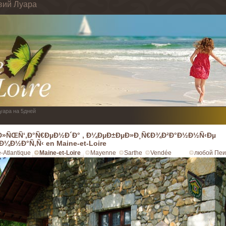
вий Луара
Луара на 5дней
Ð»ÑŒÑ‘,Ð°Ñ€ÐµÐ½Ð´Ð° , Ð¼ÐµÐ±ÐµÐ»Ð¸Ñ€Ð¾Ð²Ð°Ð½Ð½Ñ‹Ðµ
Ð¼Ð½Ð°Ñ‚Ñ‹ en Maine-et-Loire
e-Atlantique
Maine-et-Loire
Mayenne
Sarthe
Vendée
любой Пеи