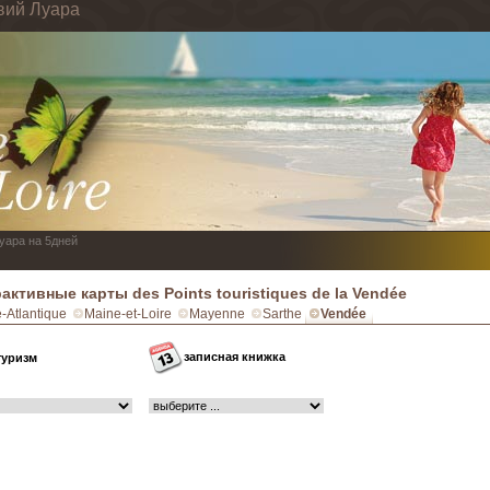
вий Луара
Луара на 5дней
активные карты des Points touristiques de la Vendée
e-Atlantique
Maine-et-Loire
Mayenne
Sarthe
Vendée
записная книжка
туризм