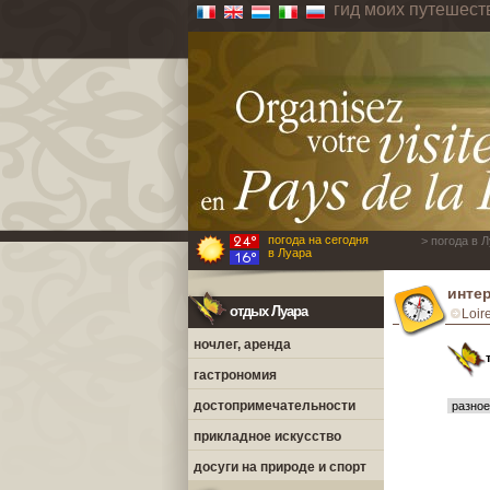
гид моих путешест
погода на сегодня
> погода в 
в Луара
интер
отдых Луара
Loir
ночлег, аренда
гастрономия
достопримечательности
прикладное искусство
досуги на природе и спорт