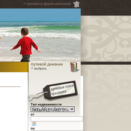
> просмотр других регионов
путевой дневник
выбрать
Тип недвижимости
от
по