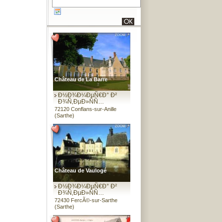
Château de La Barre
Ð½Ð¾Ð¼ÐµÑ€Ð° Ð²
Ð¾Ñ‚ÐµÐ»ÑÑ…
72120 Conflans-sur-Anille
(Sarthe)
Château de Vaulogé
Ð½Ð¾Ð¼ÐµÑ€Ð° Ð²
Ð¾Ñ‚ÐµÐ»ÑÑ…
72430 FercÃ©-sur-Sarthe
(Sarthe)