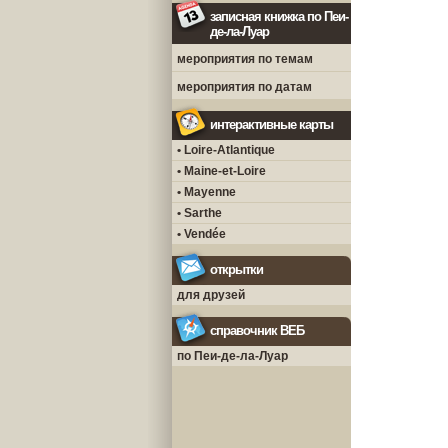
записная книжка по Пеи-
де-ла-Луар
мероприятия по темам
мероприятия по датам
интерактивные карты
• Loire-Atlantique
• Maine-et-Loire
• Mayenne
• Sarthe
• Vendée
открытки
для друзей
справочник ВЕБ
по Пеи-де-ла-Луар