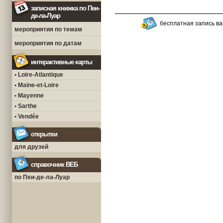
записная книжка по Пеи-
де-ла-Луар
бесплатная запись ва
мероприятия по темам
мероприятия по датам
интерактивные карты
• Loire-Atlantique
• Maine-et-Loire
• Mayenne
• Sarthe
• Vendée
открытки
для друзей
справочник ВЕБ
по Пеи-де-ла-Луар