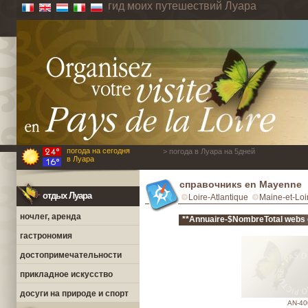
гид моих путешествий Луара
погода на сегодня
> погода в Луара на 5дней
в Луара
справочникs en Mayenne
отдых Луара
Loire-Atlantique
Maine-et-Loi
ночлег, аренда
**Annuaire-$NombreTotal webs 
гастрономия
достопримечательности
прикладное искусство
досуги на природе и спорт
AN-40