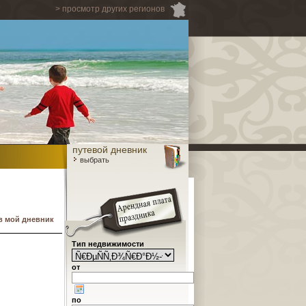
> просмотр других регионов
путевой дневник
выбрать
в мой дневник
Тип недвижимости
от
по