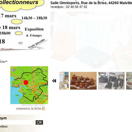
Salle Omnisports, Rue de la Brise, 44260 Malvill
телефон : 02 40 56 47 92
rÃ©e**
AVORG-827251
изменить la fiche
рут
ндекс