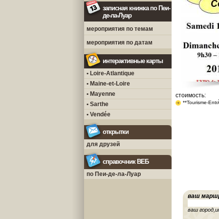
записная книжка по Пеи-
де-ла-Луар
мероприятия по темам
мероприятия по датам
интерактивные карты
• Loire-Atlantique
• Maine-et-Loire
• Mayenne
стоимость:
**Tourisme-Ent
• Sarthe
• Vendée
открытки
для друзей
справочник ВЕБ
по Пеи-де-ла-Луар
ваш марш
ваш город,и