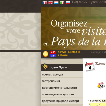
гид моих путешест
погода на сегодня
> погода в 
в Луара
31ème 
отдых Луара
ночлег, аренда
гастрономия
достопримечательности
прикладное искусство
досуги на природе и спорт
смотреть бл