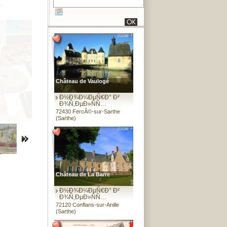
e
Château de Vaulogé
Ð½Ð¾Ð¼ÐµÑ€Ð° Ð²
Ð¾Ñ‚ÐµÐ»ÑÑ…
72430 FercÃ©-sur-Sarthe
(Sarthe)
Château de La Barre
Ð½Ð¾Ð¼ÐµÑ€Ð° Ð²
Ð¾Ñ‚ÐµÐ»ÑÑ…
72120 Conflans-sur-Anille
(Sarthe)