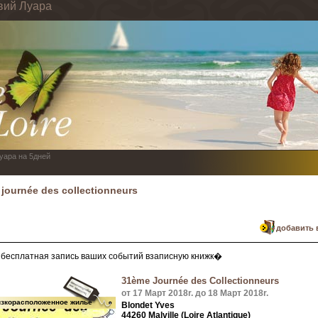
вий Луара
Луара на 5дней
journée des collectionneurs
добавить 
бесплатная запись ваших событий взаписную книжк�
31ème Journée des Collectionneurs
от 17 Март 2018r. до 18 Март 2018r.
изкорасположенное жилье
Blondet Yves
44260 Malville (Loire Atlantique)