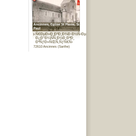
Ancinnes, Eglise St Pierre, St
Paul
Ñ€ÐµÐ»Ð¸Ð³Ð¸Ð¾Ð·Ð½Ñ‹Ðµ
Ð¿Ð°Ð¼ÑÑ‚Ð½Ð¸ÐºÐ¸
ÐºÑƒÐ»ÑŒÑ‚ÑƒÑ€Ñ‹
72610 Ancinnes (Sarthe)