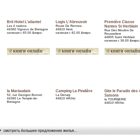
Brit Hotel L'atlantel
Logis L'Abreuvoir
Première Classe
Les 4 nations
Route De Rennes.
Nantes St Herblain
44360 Vigneux de Bretagne
44810 Heric
Rue Des Moulins De
начиная с 65.00 &евро;
начиная с 82.00 &евро;
Rousseliere
44805 Saint Herblain
начиная с 39.00 &евро;
la Mariaudais
Camping La Pindière
Gite le Paradis des 
52, rue Georges Bonnet
La Denais
Saisons
44360 Le Temple-de-
44810 HÃ©ric
la TOURNERIE
Bretagne
44810 HÃ©ric
смотреть большее предложение жилья...