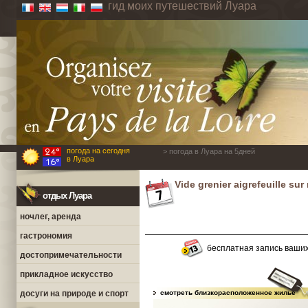
гид моих путешествий Луара
погода на сегодня
> погода в Луара на 5дней
в Луара
Vide grenier aigrefeuille sur
отдых Луара
ночлег, аренда
гастрономия
бесплатная запись ваши
достопримечательности
прикладное искусство
досуги на природе и спорт
смотреть близкорасположенное жилье