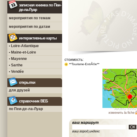
записная книжка по Пеи-
де-ла-Луар
мероприятия по темам
мероприятия по датам
интерактивные карты
• Loire-Atlantique
• Maine-et-Loire
• Mayenne
стоимость:
**Tourisme-EntrÃ©e**
• Sarthe
• Vendée
открытки
для друзей
справочник ВЕБ
по Пеи-де-ла-Луар
AVORG-81552
изменить la fiche
ваш маршрут
ваш город,индекс