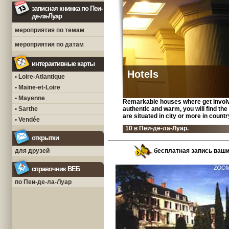
записная книжка по Пеи-
де-ла-Луар
мероприятия по темам
мероприятия по датам
интерактивные карты
Hotels
• Loire-Atlantique
• Maine-et-Loire
• Mayenne
Remarkable houses where get involve
• Sarthe
authentic and warm, you will find th
are situated in city or more in countr
• Vendée
10 в Пеи-де-ла-Луар.
открытки
для друзей
бесплатная запись ваш
справочник ВЕБ
по Пеи-де-ла-Луар