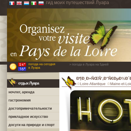
гид моих путешествий Луара
погода на сегодня
> погода в Луара на 5дней
в Луара
Ð¶Ð¸Ð»ÑŒÑ‘,Ð°Ñ€ÐµÐ½Ð´Ð°
отдых Луара
Loire-Atlantique
Maine-et-Loi
ночлег, аренда
гастрономия
достопримечательности
прикладное искусство
досуги на природе и спорт