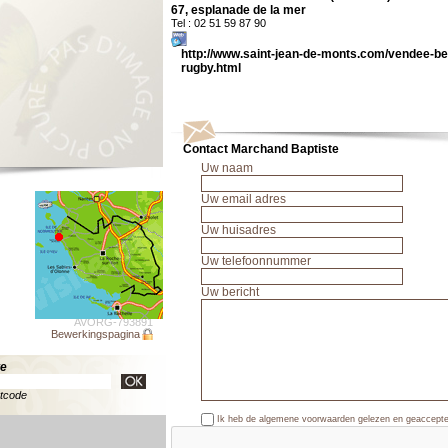
67, esplanade de la mer
Tel : 02 51 59 87 90
http://www.saint-jean-de-monts.com/vendee-b
rugby.html
Contact Marchand Baptiste
Uw naam
Uw email adres
Uw huisadres
Uw telefoonnummer
Uw bericht
AVORG-793891
Bewerkingspagina
te
stcode
Ik heb de algemene voorwaarden gelezen en geaccept