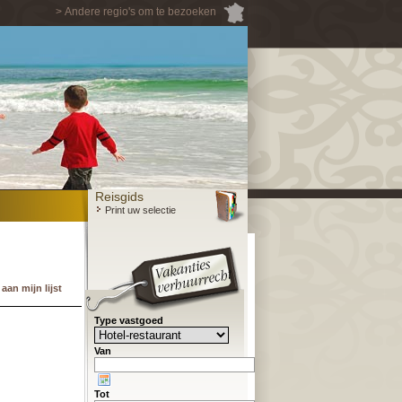
> Andere regio's om te bezoeken
Reisgids
Print uw selectie
an mijn lijst
Type vastgoed
Van
Tot