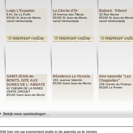
Logis L'Espadon
La Cloche d'Or
Babord - Tribord
8 Av. De La Forêt
26 Avenue des Tilleuls
32 Rue Neuve
85160 St Jean-de-Monts
85160 St Jean-de-Monts
85160 St Jean-de-Mont
vanaf minimumprijs
vanaf minimumprijs
vanaf minimumprijs
SAINT-JEAN-de-
Résidence Le Victoria
Aire naturelle "Les
MONTS, GITE AUX
162, avenue Valentin
Chagnelles"
85160 Saint-Jean-de-Monts
DUNES DE L' ABBAYE
109 chemin du Porteau
85300 Le Perrier
62 CHEMIN DE LA PAREE
VERTE OROUET
85160 Saint-Jean-de-Monts
Bekijk meer aanbiedingen ...
Klik hier om uw evenement gratis in de agenda op te nemen