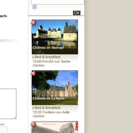
each-
Château de Vaulogé
Bed & breakfast
72430 FercÃ©-sur-Sarthe
(Sarthe)
Château de La Barre
Bed & breakfast
72120 Conflans-sur-Anille
(Sarthe)
eerd