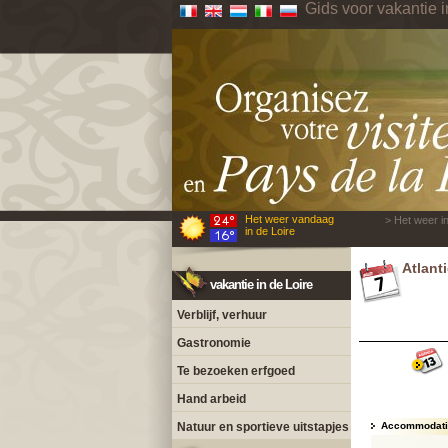
Gids voor vakantie i
Het weer vandaag
> Het weer in
in de Loire
Atlant
vakantie in de Loire
Verblijf, verhuur
Gastronomie
Te bezoeken erfgoed
Hand arbeid
Natuur en sportieve uitstapjes
Accommodatie