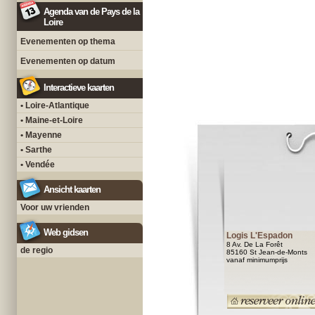
Agenda van de Pays de la
Loire
Evenementen op thema
Evenementen op datum
Interactieve kaarten
• Loire-Atlantique
• Maine-et-Loire
• Mayenne
• Sarthe
• Vendée
Ansicht kaarten
Voor uw vrienden
Web gidsen
Logis L'Espadon
8 Av. De La Forêt
de regio
85160 St Jean-de-Monts
vanaf minimumprijs