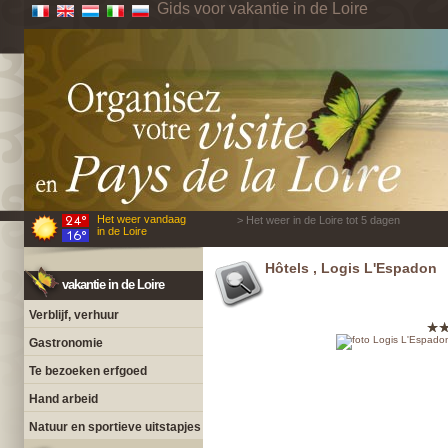
Gids voor vakantie in de Loire
Het weer vandaag
> Het weer in de Loire tot 5 dagen
in de Loire
Hôtels , Logis L'Espadon
vakantie in de Loire
Verblijf, verhuur
Gastronomie
Te bezoeken erfgoed
Hand arbeid
Natuur en sportieve uitstapjes