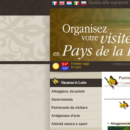
Guida alle vacanze 
Il meteo oggi
> Meteo a Loi
in Loire
Patri
Vacanze in Loire
Loir
Alloggiare, locazioni
Gastronomia
Patrimonio da visitare
Artigianato d'arte
Attività natura e sport
Alloggiamenti