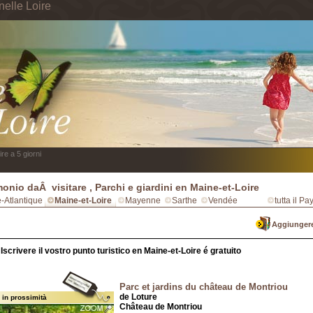
nelle Loire
re a 5 giorni
monio daÂ visitare , Parchi e giardini en Maine-et-Loire
e-Atlantique
Maine-et-Loire
Mayenne
Sarthe
Vendée
tutta il Pa
Aggiungere
Iscrivere il vostro punto turistico en Maine-et-Loire é gratuito
Parc et jardins du château de Montriou
de Loture
 in prossimità
Château de Montriou