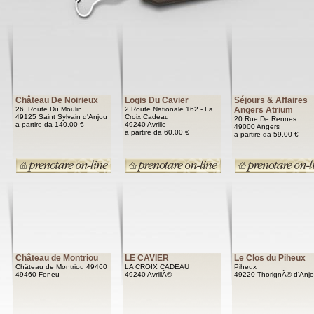
Château De Noirieux
Logis Du Cavier
Séjours & Affaires
26. Route Du Moulin
2 Route Nationale 162 - La
Angers Atrium
49125 Saint Sylvain d'Anjou
Croix Cadeau
20 Rue De Rennes
a partire da 140.00 €
49240 Avrille
49000 Angers
a partire da 60.00 €
a partire da 59.00 €
Château de Montriou
LE CAVIER
Le Clos du Piheux
Château de Montriou 49460
LA CROIX CADEAU
Piheux
49460 Feneu
49240 AvrillÃ©
49220 ThorignÃ©-d'Anj