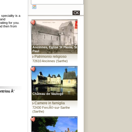
 speciality is a
 and
iting for you.
nd then from
Ancinnes, Eglise St Pierre, St
Paul
Patrimonio religioso
72610 Ancinnes (Sarthe)
ntriou Â'
Château de Vaulogé
Camere in famiglia
72430 FercÃ©-sur-Sarthe
(Sarthe)