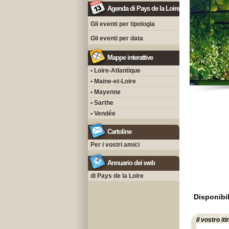
Agenda di Pays de la Loire
Gli eventi per tipologia
Gli eventi per data
Mappe interattive
• Loire-Atlantique
• Maine-et-Loire
• Mayenne
• Sarthe
• Vendée
Cartoline
Per i vostri amici
Annuario dei web
di Pays de la Loire
Disponibil
il vostro it