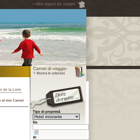
> Altre regioni da visitare
Carnet di viaggio
Mostra le selezioni
ys de la Loire
 al mio Carnet
Tipo di proprietà
Da
Al