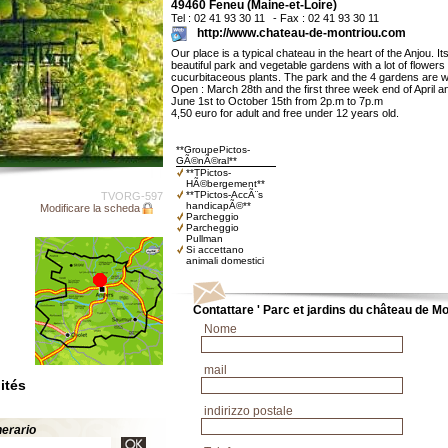
49460 Feneu (Maine-et-Loire)
Tel : 02 41 93 30 11
- Fax : 02 41 93 30 11
http://www.chateau-de-montriou.com
Our place is a typical chateau in the heart of the Anjou. Its
beautiful park and vegetable gardens with a lot of flowers
cucurbitaceous plants. The park and the 4 gardens are wa
Open : March 28th and the first three week end of April a
June 1st to October 15th from 2p.m to 7p.m
4,50 euro for adult and free under 12 years old.
**GroupePictos-
GÃ©nÃ©ral**
**TPictos-
HÃ©bergement**
**TPictos-AccÃ¨s
TVORG-597
handicapÃ©**
Modificare la scheda
Parcheggio
Parcheggio
Pullman
Si accettano
animali domestici
Contattare ' Parc et jardins du château de Mo
Nome
mail
ités
indirizzo postale
inerario