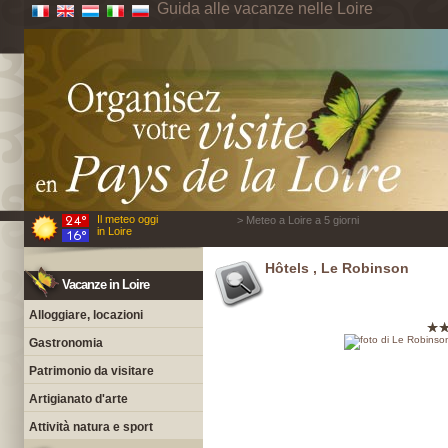
Guida alle vacanze nelle Loire
Il meteo oggi
> Meteo a Loire a 5 giorni
in Loire
Hôtels , Le Robinson
Vacanze in Loire
Alloggiare, locazioni
Gastronomia
Patrimonio da visitare
Artigianato d'arte
Attività natura e sport