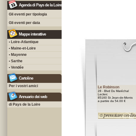
Agenda di Pays de la Loire
Gli eventi per tipologia
Gli eventi per data
Mappe interattive
• Loire-Atlantique
• Maine-et-Loire
• Mayenne
• Sarthe
• Vendée
Cartoline
Per i vostri amici
Le Robinson
28 - Blvd Du Maréchal
Leclerc
Annuario dei web
85160 St Jean-de-Monts
a partire da 54.00 €
di Pays de la Loire