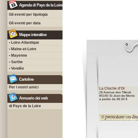
Agenda di Pays de la Loire
Gli eventi per tipologia
Gli eventi per data
Mappe interattive
• Loire-Atlantique
• Maine-et-Loire
• Mayenne
• Sarthe
• Vendée
Cartoline
Per i vostri amici
La Cloche d'Or
26 Avenue des Tilleuls
85160 St Jean-de-Monts
Annuario dei web
a partire da 48.00 €
di Pays de la Loire