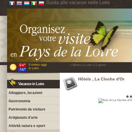
Guida alle vacanze nelle Loire
Il meteo oggi
> Meteo a Loire a 5 giorni
in Loire
Hôtels , La Cloche d'Or
Vacanze in Loire
Alloggiare, locazioni
Gastronomia
Patrimonio da visitare
Artigianato d'arte
Attività natura e sport