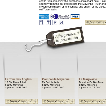
castle, you can enjoy the quietness of pleasant hotel. Enjo
scenery from the bar overlooking the Mayenne Rriver and
stylish combination of functionality and charm of the thou
old Tower walls.
La Tour des Anglais
Campanile Mayenne
La Marjolaine
13 Bis Place Juhel
Za De L'huilerie
Domaine Du Bas Mont
53100 Mayenne
53100 Mayenne
53100 Mayenne
a partire da 53.00 €
a partire da 65.00 €
a partire da 74.00 €