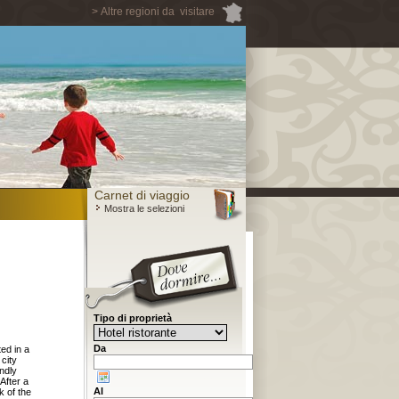
> Altre regioni da visitare
Carnet di viaggio
Mostra le selezioni
Tipo di proprietà
Da
ted in a
city
ndly
After a
Al
k of the