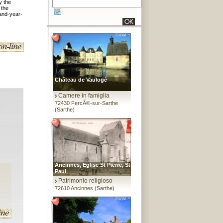
y the
 the
sand-year-
Château de Vaulogé
Camere in famiglia
72430 FercÃ©-sur-Sarthe
(Sarthe)
Ancinnes, Eglise St Pierre, St
Paul
Patrimonio religioso
72610 Ancinnes (Sarthe)