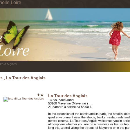
nelle Loire
re a 5 giorni
s , La Tour des Anglais
La Tour des Anglais
13 Bis Place Juhel
53100 Mayenne (Mayenne )
21 camere a partire da 53.00 €
In the extension of the castle and its park, the hotel is loca
quiet environment near the shops, banks, restaurants and 
centre cinema. La Tour des Anglais welcomes you in a frie
atmosphere whether you are on a business or leisure trip. 
long trip, a stroll along the streets of Mayenne or in the par