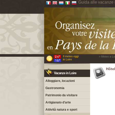
Guida alle vacanze 
Il meteo oggi
> Meteo a Loi
in Loire
Hôtel
Vacanze in Loire
Alloggiare, locazioni
Gastronomia
Patrimonio da visitare
Artigianato d'arte
Attività natura e sport