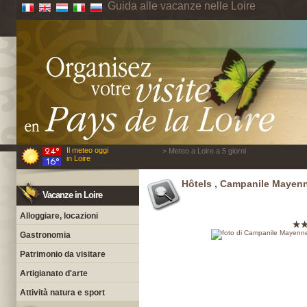
Guida alle vacanze nelle Loire
Il meteo oggi
> Meteo a Loire a 5 giorni
in Loire
Hôtels , Campanile Mayen
Vacanze in Loire
Alloggiare, locazioni
Gastronomia
Patrimonio da visitare
Artigianato d'arte
Attività natura e sport