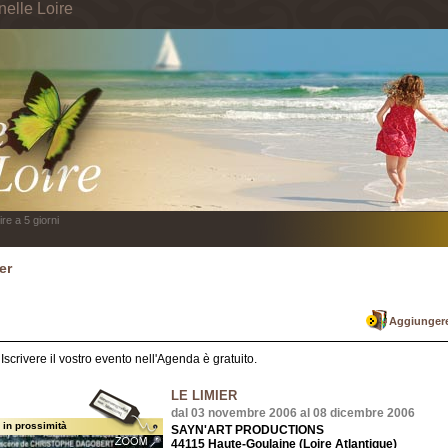
nelle Loire
re a 5 giorni
er
Aggiungere
Iscrivere il vostro evento nell'Agenda è gratuito.
LE LIMIER
dal 03 novembre 2006 al 08 dicembre 2006
 in prossimità
SAYN'ART PRODUCTIONS
44115 Haute-Goulaine (Loire Atlantique)