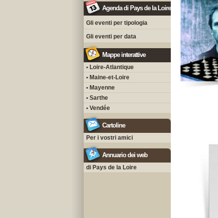
Agenda di Pays de la Loire
Gli eventi per tipologia
Gli eventi per data
Mappe interattive
• Loire-Atlantique
• Maine-et-Loire
• Mayenne
• Sarthe
• Vendée
Cartoline
Per i vostri amici
Annuario dei web
di Pays de la Loire