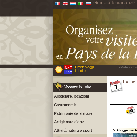
Guida alle vacanze 
Il meteo oggi
> Meteo a Loi
in Loire
Le limi
Vacanze in Loire
Alloggiare, locazioni
Gastronomia
Patrimonio da visitare
Artigianato d'arte
Attività natura e sport
Alloggiamenti