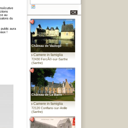
nsécutive
ctions
èce au
salons du
e public aura
eaux !
Château de Vaulogé
Camere in famiglia
72430 FercÃ©-sur-Sarthe
(Sarthe)
Château de La Barre
Camere in famiglia
72120 Conflans-sur-Anille
(Sarthe)