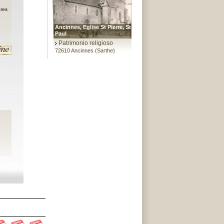
res
Ancinnes, Eglise St Pierre, St
Paul
Patrimonio religioso
72610 Ancinnes (Sarthe)