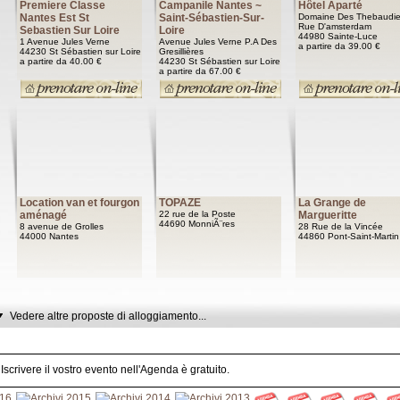
Premiere Classe
Campanile Nantes ~
Hôtel Aparté
Nantes Est St
Saint-Sébastien-Sur-
Domaine Des Thebaudie
Rue D'amsterdam
Sebastien Sur Loire
Loire
44980 Sainte-Luce
1 Avenue Jules Verne
Avenue Jules Verne P.A Des
a partire da 39.00 €
44230 St Sébastien sur Loire
Gresillières
a partire da 40.00 €
44230 St Sébastien sur Loire
a partire da 67.00 €
Location van et fourgon
TOPAZE
La Grange de
aménagé
22 rue de la Poste
Margueritte
44690 MonniÃ¨res
8 avenue de Grolles
28 Rue de la Vincée
44000 Nantes
44860 Pont-Saint-Martin
Vedere altre proposte di alloggiamento...
Iscrivere il vostro evento nell'Agenda è gratuito.